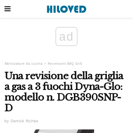
ad
Attrezzature da cucina
Recensioni BBQ Grill
Una revisione della griglia
a gas a 3 fuochi Dyna-Glo:
modello n. DGB390SNP-
D
by Derrick Riches