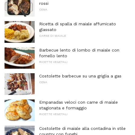
rossi
CENA
Ricetta di spalla di maiale affumicato
glassato
CARNE DI MAIALE
Barbecue lento di lombo di maiale con
fornello lento
RICETTE VEGETALI
Costolette barbecue su una griglia a gas
CENA
Empanadas veloci con carne di maiale
stagionata e formaggio
RICETTE VEGETALI
Costolette di maiale alla contadina in stile
country con funghi