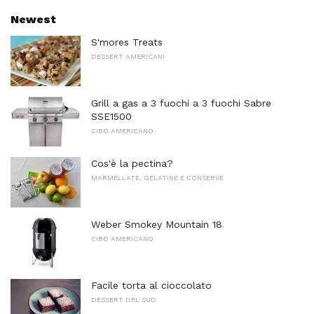
Newest
S'mores Treats
DESSERT AMERICANI
Grill a gas a 3 fuochi a 3 fuochi Sabre
SSE1500
CIBO AMERICANO
Cos'è la pectina?
MARMELLATE, GELATINE E CONSERVE
Weber Smokey Mountain 18
CIBO AMERICANO
Facile torta al cioccolato
DESSERT DEL SUD