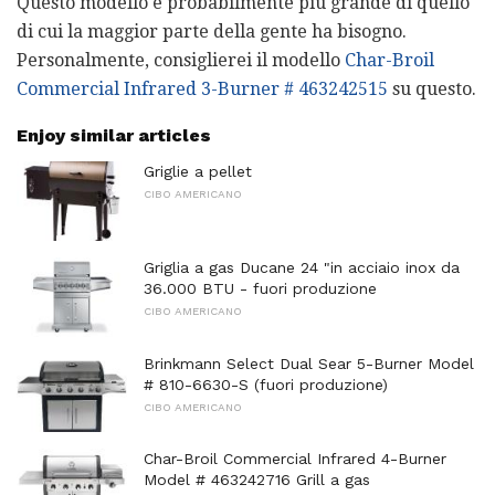
Questo modello è probabilmente più grande di quello
di cui la maggior parte della gente ha bisogno.
Personalmente, consiglierei il modello
Char-Broil
Commercial Infrared 3-Burner # 463242515
su questo.
Enjoy similar articles
Griglie a pellet
CIBO AMERICANO
Griglia a gas Ducane 24 "in acciaio inox da
36.000 BTU - fuori produzione
CIBO AMERICANO
Brinkmann Select Dual Sear 5-Burner Model
# 810-6630-S (fuori produzione)
CIBO AMERICANO
Char-Broil Commercial Infrared 4-Burner
Model # 463242716 Grill a gas