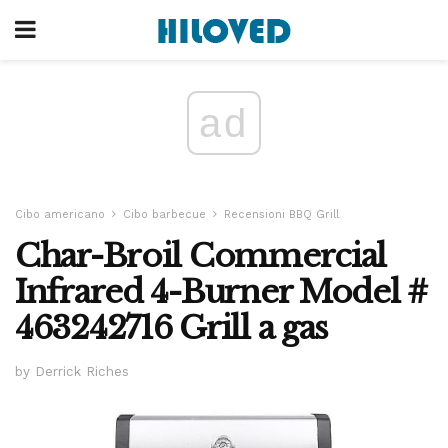
ad
Cibo americano
Cibo barbecue
Recensioni BBQ Grill
Char-Broil Commercial
Infrared 4-Burner Model #
463242716 Grill a gas
by Derrick Riches