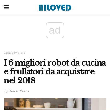
ad
Cosa comprare
I 6 migliori robot da cucina
e frullatori da acquistare
nel 2018
by Donna Currie