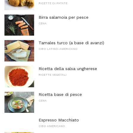
RICETTE DI PATATE
Birra salamoia per pesce
CENA
Tamales turco (a base di avanzi)
CIBO LATINO-AMERICANO
Ricetta della salsa ungherese
RICETTE VEGETALI
Ricetta base di pesce
CENA
Espresso Macchiato
CIBO AMERICANO