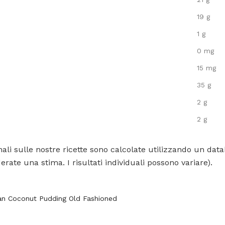
19 g
1 g
0 mg
15 mg
35 g
2 g
2 g
ali sulle nostre ricette sono calcolate utilizzando un data
rate una stima. I risultati individuali possono variare).
an Coconut Pudding Old Fashioned