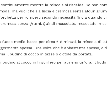
continuamente mentre la miscela si riscalda. Se non cont
moda, ma vuoi che sia liscia e cremosa senza alcun grumo
forchetta per romperli secondo necessità fino a quando l'
e cremosa senza grumi. Quindi mescolate, mescolate, mesc
 fuoco medio-basso per circa 6-8 minuti, la miscela di la
eggermente spessa. Una volta che è abbastanza spesso, e ti
sa il budino di cocco in tazze o ciotole da portata.
i budino al cocco in frigorifero per almeno un'ora. Il bu