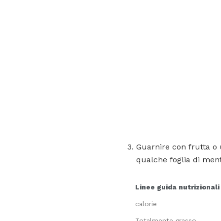
Guarnire con frutta o 
qualche foglia di ment
Linee guida nutrizionali
calorie
Totalmente grasso