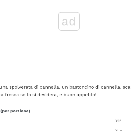
ad
una spolverata di cannella, un bastoncino di cannella, scag
a fresca se lo si desidera, e buon appetito!
 (per porzione)
325
21 g