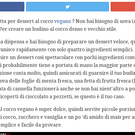
tta per dessert al cocco
vegano
? Non hai bisogno di uova (o
 Per creare un budino al cocco denso e vecchio stile.
ua dispensa e hai bisogno di preparare un dessert veloce, q
i unisce rapidamente con solo quattro ingredienti semplic
ire un dessert così spettacolare con pochi ingredienti co
ni probabilmente tiene a portata di mano la maggior parte 
zione conta molto, quindi assicurati di guarnire il tuo bud
ova delle foglie di menta fresca, una fetta di frutta fresca (
a di cannella funzionerà anche se non hai nient'altro a por
icoperti di cioccolato a pezzetti, se questo è il tuo caso.
l cocco vegano è super dolce, quindi servite piccole porzio
 di cocco, zucchero e vaniglia e un po 'di amido di mais per
emplice e facile da provare.