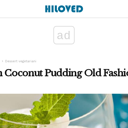
ad
Dessert vegetariani
an Coconut Pudding Old Fash