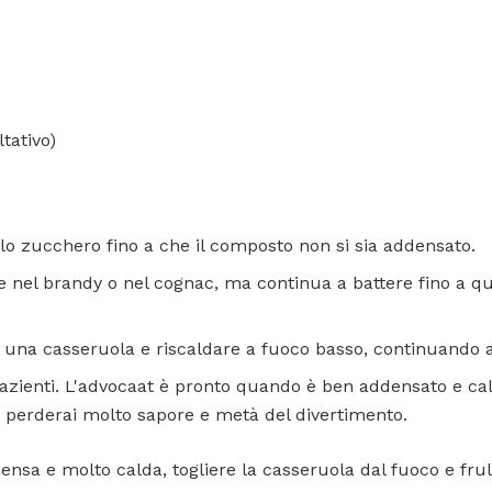
tativo)
e e lo zucchero fino a che il composto non si sia addensato.
 nel brandy o nel cognac, ma continua a battere fino a 
 una casseruola e riscaldare a fuoco basso, continuando a
azienti. L'advocaat è pronto quando è ben addensato e ca
 e perderai molto sapore e metà del divertimento.
nsa e molto calda, togliere la casseruola dal fuoco e frull