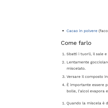
Cacao in polvere
(facol
Come farlo
Sbatti i tuorli, il sal
Lentamente gocciolare
miscelato.
Versare il composto in
È importante essere p
bolle, l'alcol evapora
Quando la miscela è de