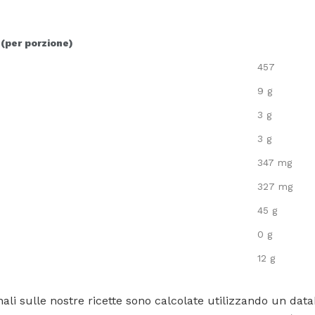
 (per porzione)
457
9 g
3 g
3 g
347 mg
327 mg
45 g
0 g
12 g
ali sulle nostre ricette sono calcolate utilizzando un data