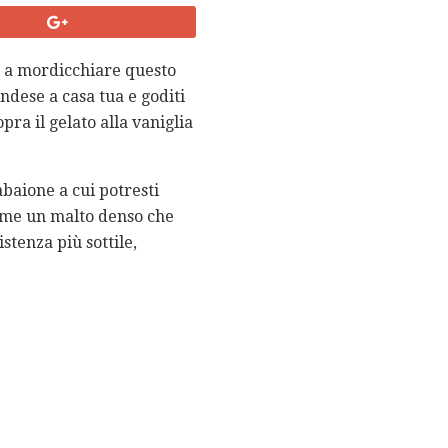
i a mordicchiare questo
ndese a casa tua e goditi
ra il gelato alla vaniglia
abaione a cui potresti
come un malto denso che
stenza più sottile,