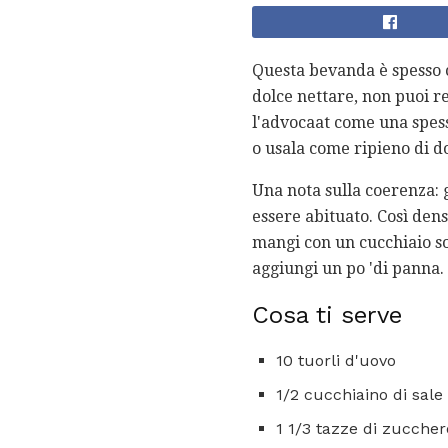
Questa bevanda è spesso c
dolce nettare, non puoi re
l'advocaat come una spessa
o usala come ripieno di dol
Una nota sulla coerenza: g
essere abituato. Così den
mangi con un cucchiaio sol
aggiungi un po 'di panna.
Cosa ti serve
10 tuorli d'uovo
1/2 cucchiaino di sale
1 1/3 tazze di zuccher