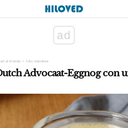
ad
ail al brandy
Cibo olandese
Dutch Advocaat-Eggnog con u