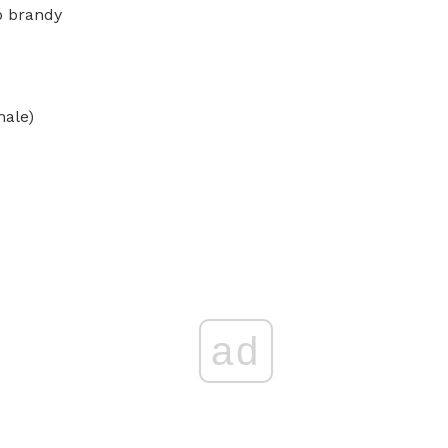
o brandy
nale)
ad