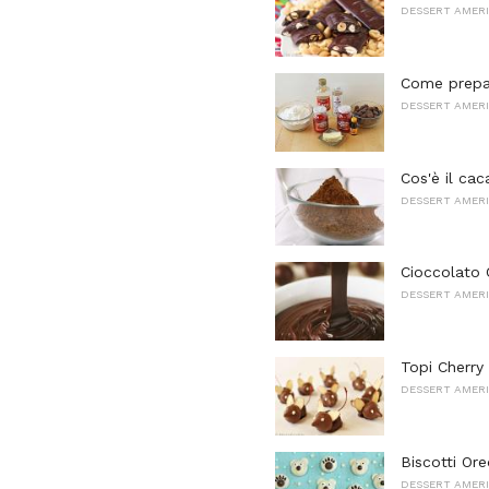
DESSERT AMERI
Come prepara
DESSERT AMERI
Cos'è il cac
DESSERT AMERI
Cioccolato 
DESSERT AMERI
Topi Cherry
DESSERT AMERI
Biscotti Ore
DESSERT AMERI