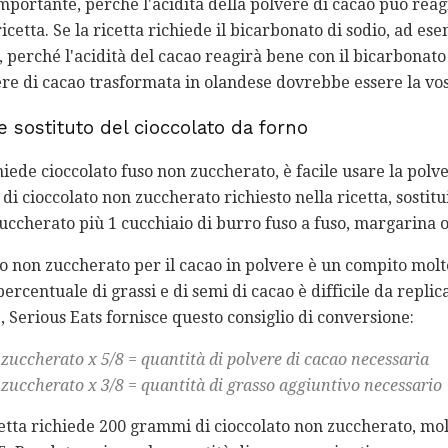
importante, perché l'acidità della polvere di cacao può reag
ricetta. Se la ricetta richiede il bicarbonato di sodio, ad ese
 perché l'acidità del cacao reagirà bene con il bicarbonato d
lvere di cacao trasformata in olandese dovrebbe essere la vo
 sostituto del cioccolato da forno
hiede cioccolato fuso non zuccherato, è facile usare la pol
 di cioccolato non zuccherato richiesto nella ricetta, sostitu
uccherato più 1 cucchiaio di burro fuso a fuso, margarina o 
uso non zuccherato per il cacao in polvere è un compito molto
rcentuale di grassi e di semi di cacao è difficile da repli
 Serious Eats fornisce questo consiglio di conversione:
 zuccherato x 5/8 = quantità di polvere di cacao necessaria
 zuccherato x 3/8 = quantità di grasso aggiuntivo necessario
icetta richiede 200 grammi di cioccolato non zuccherato, mol