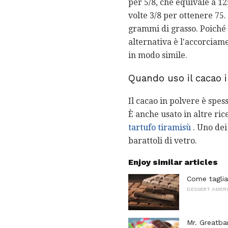
per 5/8, che equivale a 1
volte 3/8 per ottenere 75.
grammi di grasso. Poiché 
alternativa è l'accorciame
in modo simile.
Quando uso il cacao 
Il cacao in polvere è spes
È anche usato in altre ric
tartufo tiramisù
. Uno dei
barattoli di vetro.
Enjoy similar articles
Come tagliar
DESSERT AMERI
Mr. Greatba