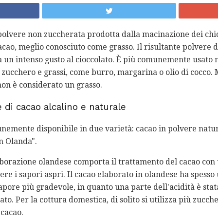
 polvere non zuccherata prodotta dalla macinazione dei chic
cao, meglio conosciuto come grasso. Il risultante polvere d
a un intenso gusto al cioccolato. È più comunemente usato n
zucchero e grassi, come burro, margarina o olio di cocco.
non è considerato un grasso.
e di cacao alcalino e naturale
unemente disponibile in due varietà: cacao in polvere natur
in Olanda".
aborazione olandese comporta il trattamento del cacao con 
vere i sapori aspri. Il cacao elaborato in olandese ha spess
sapore più gradevole, in quanto una parte dell'acidità è st
ato. Per la cottura domestica, di solito si utilizza più zucch
 cacao.