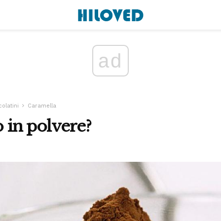
ad
olatini
Caramella
o in polvere?