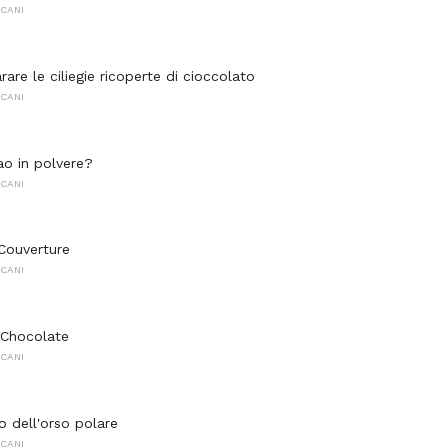
CANI
re le ciliegie ricoperte di cioccolato
CANI
ao in polvere?
CANI
Couverture
CANI
 Chocolate
CANI
o dell'orso polare
CANI