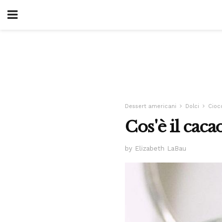
Dessert americani
Dolci
Ciocc
Cos'è il caca
by Elizabeth LaBau