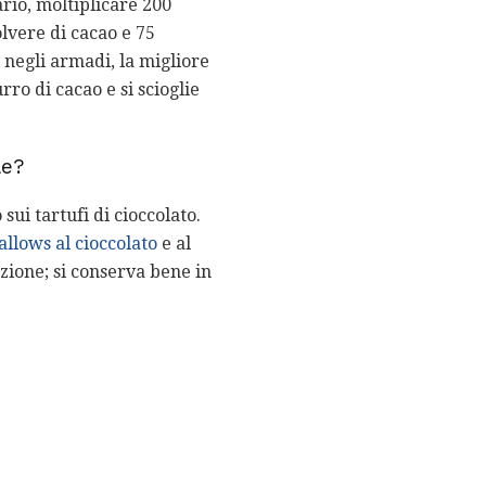
rio, moltiplicare 200
olvere di cacao e 75
negli armadi, la migliore
ro di cacao e si scioglie
le?
ui tartufi di cioccolato.
lows al cioccolato
e al
zione; si conserva bene in