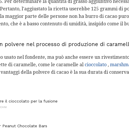
25. Per determinare la quantità di grasso aggiuntivo necessa
 Pertanto, l'aggiustato la ricetta userebbe 125 grammi di p
la maggior parte delle persone non ha burro di cacao puro 
nto, che è a basso contenuto di umidità, insipido come il bur
in polvere nel processo di produzione di caramel
so usato nel fondente, ma può anche essere un rivestimento s
ette di caramelle, come le caramelle al
cioccolato
,
marshmal
 vantaggi della polvere di cacao è la sua durata di conserva
e il cioccolato per la fusione
CANI
r Peanut Chocolate Bars