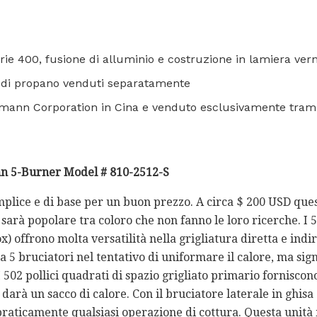
erie 400, fusione di alluminio e costruzione in lamiera vern
 di propano venduti separatamente
kmann Corporation in Cina e venduto esclusivamente tram
n 5-Burner Model # 810-2512-S
mplice e di base per un buon prezzo. A circa $ 200 USD quest
arà popolare tra coloro che non fanno le loro ricerche. I 5
ox) offrono molta versatilità nella grigliatura diretta e indi
ha 5 bruciatori nel tentativo di uniformare il calore, ma sign
 502 pollici quadrati di spazio grigliato primario forniscon
i darà un sacco di calore. Con il bruciatore laterale in ghisa
e praticamente qualsiasi operazione di cottura. Questa unità