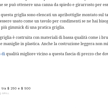
e se può ottenere una canna da spiedo e girarrosto per ess
i questa griglia sono elencati un apribottiglie montato sul 
 essere usato come un tavolo per condimenti se ne hai biso
 più gimmick di una pratica griglia.
iglia è costruita con materiali di bassa qualità come i bruc
e maniglie in plastica. Anche la costruzione leggera non mig
s di
qualità migliore vicino a questa fascia di prezzo che d
s tra $ 250 e $ 500
Q GRILL