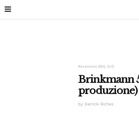
Recensioni BBQ Grill
Brinkmann 5
produzione)
by Derrick Riches