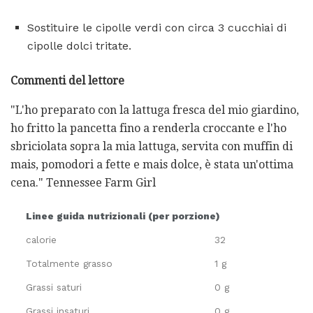
Sostituire le cipolle verdi con circa 3 cucchiai di
cipolle dolci tritate.
Commenti del lettore
"L'ho preparato con la lattuga fresca del mio giardino,
ho fritto la pancetta fino a renderla croccante e l'ho
sbriciolata sopra la mia lattuga, servita con muffin di
mais, pomodori a fette e mais dolce, è stata un'ottima
cena." Tennessee Farm Girl
Linee guida nutrizionali (per porzione)
calorie
32
Totalmente grasso
1 g
Grassi saturi
0 g
Grassi insaturi
0 g