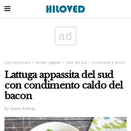
ad
Cibo americano
Ricette vegetali
Cibo del sud
Condimenti e aromi
Lattuga appassita del sud
con condimento caldo del
bacon
by Diana Rattray