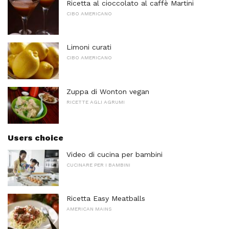
Ricetta al cioccolato al caffè Martini
CIBO AMERICANO
Limoni curati
CIBO AMERICANO
Zuppa di Wonton vegan
RICETTE AGLI AGRUMI
Users choice
Video di cucina per bambini
CUCINARE PER I BAMBINI
Ricetta Easy Meatballs
AMERICAN MAINS