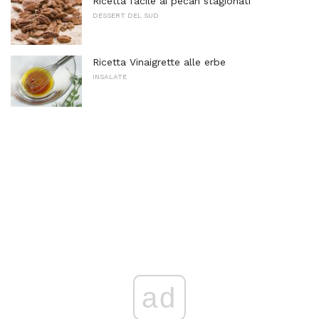
Ricetta facile ai pecan stagionati
DESSERT DEL SUD
Ricetta Vinaigrette alle erbe
INSALATE
ad