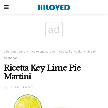
ad
Cibo americano
Ricette agli agrumi
Cocktail di vodka
Ricette
all'ananas
Ricetta Key Lime Pie
Martini
by Colleen Graham