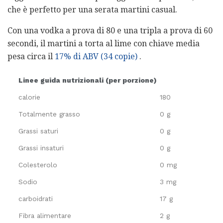
che è perfetto per una serata martini casual.
Con una vodka a prova di 80 e una tripla a prova di 60
secondi, il martini a torta al lime con chiave media
pesa circa il
17% di ABV (34 copie)
.
Linee guida nutrizionali (per porzione)
calorie
180
Totalmente grasso
0 g
Grassi saturi
0 g
Grassi insaturi
0 g
Colesterolo
0 mg
Sodio
3 mg
carboidrati
17 g
Fibra alimentare
2 g