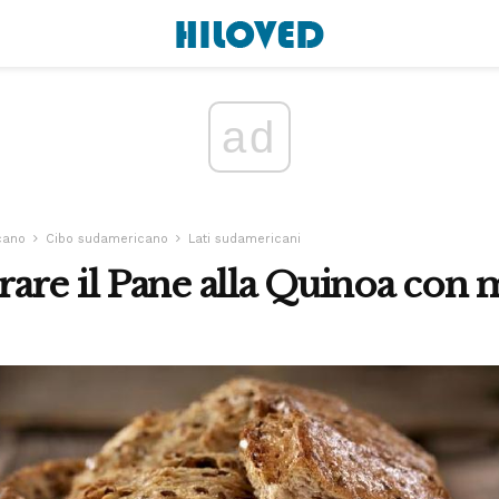
ad
cano
Cibo sudamericano
Lati sudamericani
re il Pane alla Quinoa con 