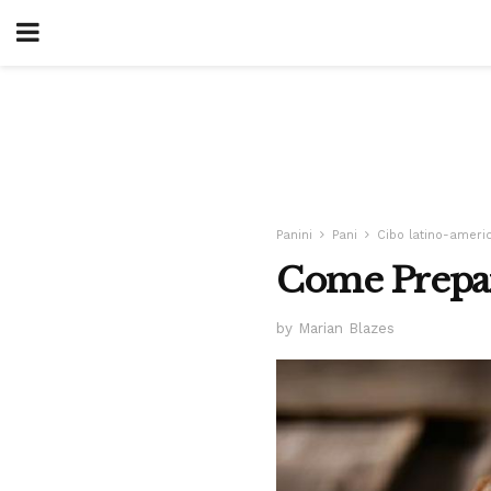
Panini
Pani
Cibo latino-ameri
Come Prepara
by Marian Blazes