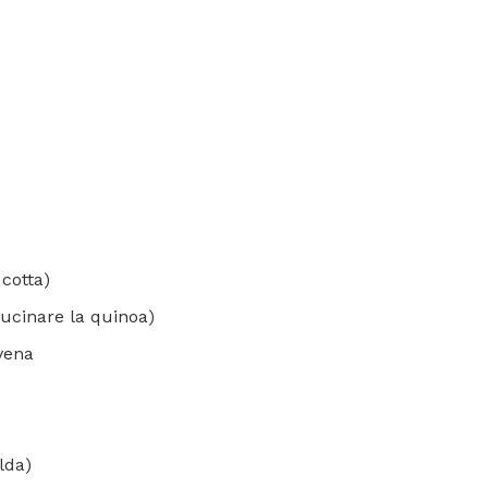
 cotta)
cucinare la quinoa)
avena
lda)