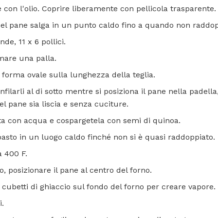
con l'olio. Coprire liberamente con pellicola trasparente.
el pane salga in un punto caldo fino a quando non raddopp
de, 11 x 6 pollici.
mare una palla.
a forma ovale sulla lunghezza della teglia.
 infilarli al di sotto mentre si posiziona il pane nella padell
el pane sia liscia e senza cuciture.
ta con acqua e cospargetela con semi di quinoa.
mpasto in un luogo caldo finché non si è quasi raddoppiato.
a 400 F.
, posizionare il pane al centro del forno.
cubetti di ghiaccio sul fondo del forno per creare vapore.
.