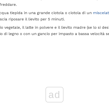
ffreddare.
cqua tiepida in una grande ciotola o ciotola di un
miscelat
ascia riposare il lievito per 5 minuti.
io vegetale, il latte in polvere e il lievito madre (se lo si d
io di legno o con un gancio per impasto a bassa velocità se
ad