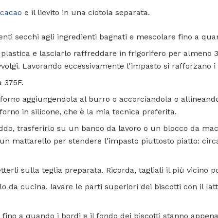
cacao
e il lievito in una ciotola separata.
enti secchi agli ingredienti bagnati e mescolare fino a qu
plastica e lasciarlo raffreddare in frigorifero per almeno 3
volgi. Lavorando eccessivamente l'impasto si rafforzano i b
a 375F.
a forno aggiungendola al burro o accorciandola o allinean
orno in silicone, che è la mia tecnica preferita.
eddo, trasferirlo su un banco da lavoro o un blocco da ma
 un mattarello per stendere l'impasto piuttosto piatto: circa
tterli sulla teglia preparata. Ricorda, tagliali il più vicino p
 da cucina, lavare le parti superiori dei biscotti con il la
fino a quando i bordi e il fondo dei biscotti stanno appena