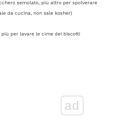
cchero semolato, più altro per spolverare
sale da cucina, non sale kosher)
i più per lavare le cime dei biscotti
ad