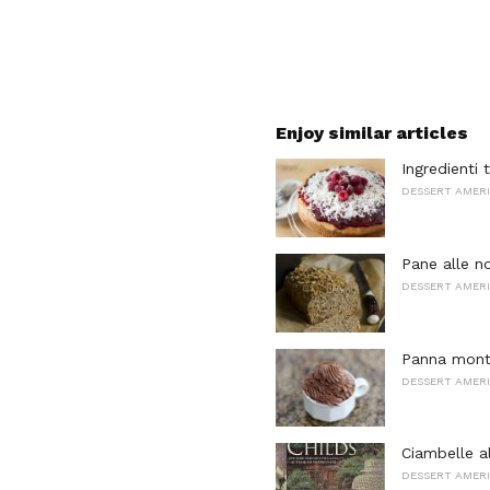
Enjoy similar articles
Ingredienti 
DESSERT AMERI
Pane alle n
DESSERT AMERI
Panna monta
DESSERT AMERI
Ciambelle a
DESSERT AMERI