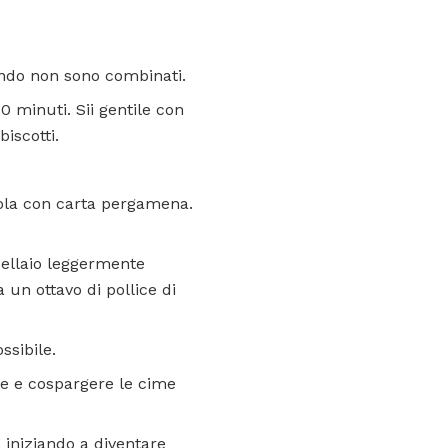
ando non sono combinati.
0 minuti. Sii gentile con
iscotti.
dola con carta pergamena.
cellaio leggermente
 un ottavo di pollice di
ossibile.
tte e cospargere le cime
 iniziando a diventare