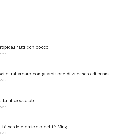
tropicali fatti con cocco
CANI
oci di rabarbaro con guarnizione di zucchero di canna
CANI
ta al cioccolato
CANI
l tè verde e omicidio del tè Ming
CANI