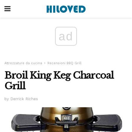
ad
Attrezzature da cucina
Recensioni BBQ Grill
Broil King Keg Charcoal
Grill
by Derrick Riches