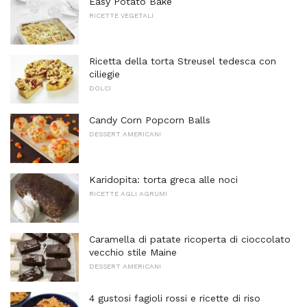
Easy Potato Bake
RICETTE VEGETALI
Ricetta della torta Streusel tedesca con
ciliegie
DOLCI
Candy Corn Popcorn Balls
DESSERT AMERICANI
Karidopita: torta greca alle noci
RICETTE AGLI AGRUMI
Caramella di patate ricoperta di cioccolato
vecchio stile Maine
DESSERT AMERICANI
4 gustosi fagioli rossi e ricette di riso