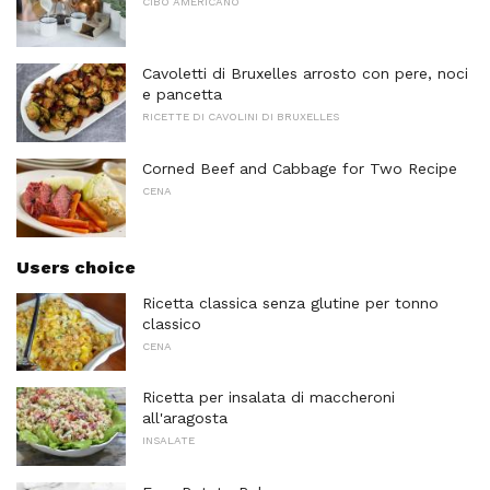
CIBO AMERICANO
Cavoletti di Bruxelles arrosto con pere, noci
e pancetta
RICETTE DI CAVOLINI DI BRUXELLES
Corned Beef and Cabbage for Two Recipe
CENA
Users choice
Ricetta classica senza glutine per tonno
classico
CENA
Ricetta per insalata di maccheroni
all'aragosta
INSALATE