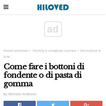
ad
Dessert americani
Tecniche e consigli per cucinare
Decorazione di
torte
Come fare i bottoni di
fondente o di pasta di
gomma
by Michelle Anderson