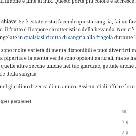
i limone e lime al mix. Questo porta più colore e accresce 
 chiave.
Se è estate e stai facendo questa sangria, fai un fav
o, il frutto è il sapore caratteristico della bevanda. Non c
congelate
in qualsiasi ricetta di sangria alla fragola
durante l
 sono molte varietà di menta disponibili e puoi divertirti 
a piperita e la menta verde sono opzioni naturali, ma se hai
 quelle altre zecche uniche nel tuo giardino, gettale anch
re della sangria.
 nel giardino di zecca di un amico. Assicurati di offrire loro
 (per porzione)
65
0 g
0 g