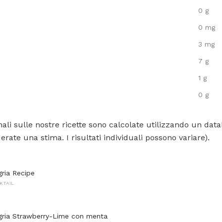
0 g
0 mg
3 mg
7 g
1 g
0 g
ali sulle nostre ricette sono calcolate utilizzando un data
rate una stima. I risultati individuali possono variare).
gria Recipe
KTAIL
gria Strawberry-Lime con menta