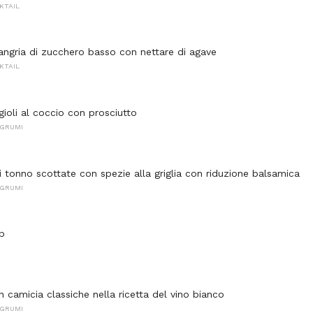
KTAIL
Sangria di zucchero basso con nettare di agave
KTAIL
gioli al coccio con prosciutto
AGRUMI
i tonno scottate con spezie alla griglia con riduzione balsamica
AGRUMI
p
n camicia classiche nella ricetta del vino bianco
AGRUMI