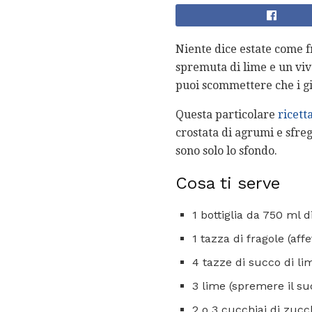
Niente dice estate come f
spremuta di lime e un viv
puoi scommettere che i gi
Questa particolare
ricett
crostata di agrumi e sfreg
sono solo lo sfondo.
Cosa ti serve
1 bottiglia da 750 ml d
1 tazza di fragole (affe
4 tazze di succo di li
3 lime (spremere il su
2 o 3 cucchiai di zucc