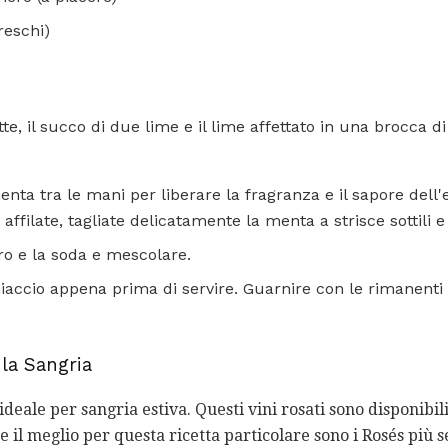
reschi)
tte, il succo di due lime e il lime affettato in una brocca di
menta tra le mani per liberare la fragranza e il sapore dell
affilate, tagliate delicatamente la menta a strisce sottili 
o e la soda e mescolare.
iaccio appena prima di servire. Guarnire con le rimanenti 
 la Sangria
l'ideale per sangria estiva. Questi vini rosati sono disponib
to e il meglio per questa ricetta particolare sono i Rosés più s