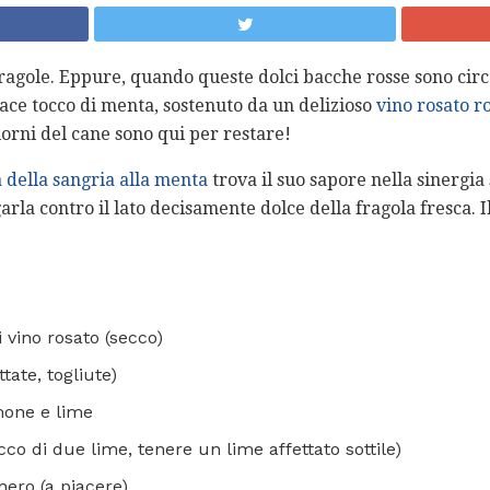
ragole. Eppure, quando queste dolci bacche rosse sono cir
ace tocco di menta, sostenuto da un delizioso
vino rosato r
orni del cane sono qui per restare!
a della sangria alla menta
trova il suo sapore nella sinergia
arla contro il lato decisamente dolce della fragola fresca. I
i vino rosato (secco)
ttate, togliute)
mone e lime
cco di due lime, tenere un lime affettato sottile)
hero (a piacere)