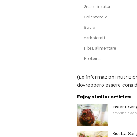
Grassi insaturi
Colesterolo
Sodio
carboidrati
Fibra alimentare
Proteina
(Le informazioni nutrizion
dovrebbero essere conside
Enjoy similar articles
Instant San
BEVANDE E COC
Ricetta San