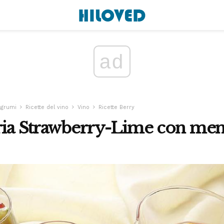
ad
 agrumi
Ricette del vino
Vino
Ricette Berry
gria Strawberry-Lime con men