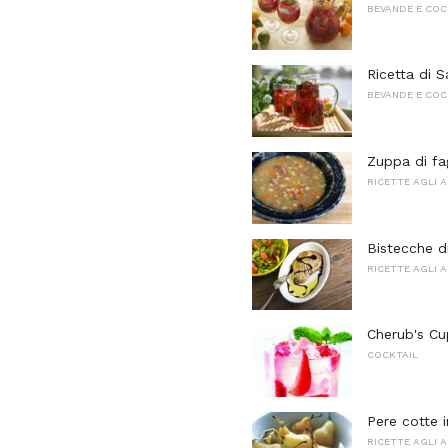
BEVANDE E COC
Ricetta di 
BEVANDE E COC
Zuppa di fa
RICETTE AGLI 
Bistecche d
RICETTE AGLI 
Cherub's Cu
COCKTAIL
Pere cotte i
RICETTE AGLI 