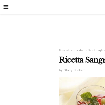
Bevande e cocktail
Ricette agli
Ricetta San
by Stacy Slinkard