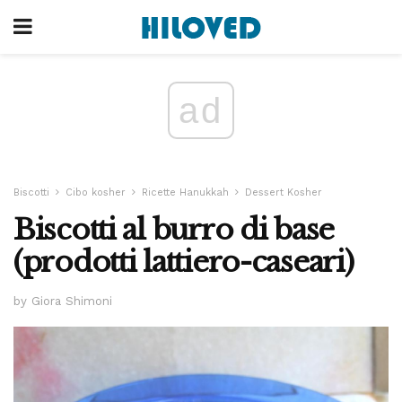
ad
Biscotti
Cibo kosher
Ricette Hanukkah
Dessert Kosher
Biscotti al burro di base
(prodotti lattiero-caseari)
by Giora Shimoni