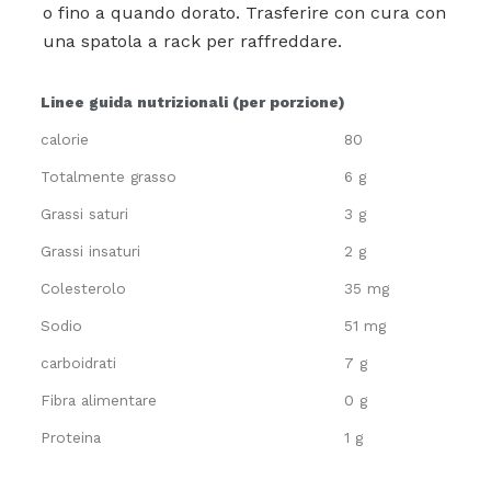
o fino a quando dorato. Trasferire con cura con
una spatola a rack per raffreddare.
Linee guida nutrizionali (per porzione)
calorie
80
Totalmente grasso
6 g
Grassi saturi
3 g
Grassi insaturi
2 g
Colesterolo
35 mg
Sodio
51 mg
carboidrati
7 g
Fibra alimentare
0 g
Proteina
1 g