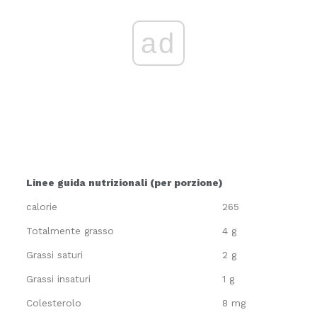
ad
Linee guida nutrizionali (per porzione)
calorie
265
Totalmente grasso
4 g
Grassi saturi
2 g
Grassi insaturi
1 g
Colesterolo
8 mg