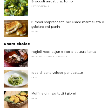
Broccoli arrostiti al forno
LATI VEGETALI
8 modi sorprendenti per usare marmellata o
gelatina nei panini
PANINI
Users choice
Fagioli rossi cajun e riso a cottura lenta
RICETTE DI CARNE DI MAIALE
Idee di cena veloce per l'estate
CENA
Muffins di mais tutti i giorni
PANI