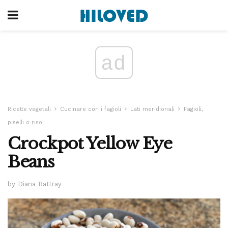
ad
Ricette vegetali
Cucinare con i fagioli
Lati meridionali
Fagioli,
piselli o riso
Crockpot Yellow Eye
Beans
by Diana Rattray