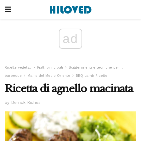
ad
Ricette vegetali
Piatti principali
Suggerimenti e tecniche per il
barbecue
Mains del Medio Oriente
BBQ Lamb Ricette
Ricetta di agnello macinata
by Derrick Riches