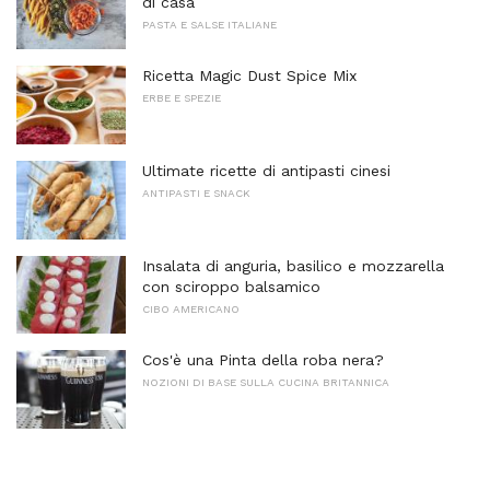
di casa
PASTA E SALSE ITALIANE
Ricetta Magic Dust Spice Mix
ERBE E SPEZIE
Ultimate ricette di antipasti cinesi
ANTIPASTI E SNACK
Insalata di anguria, basilico e mozzarella
con sciroppo balsamico
CIBO AMERICANO
Cos'è una Pinta della roba nera?
NOZIONI DI BASE SULLA CUCINA BRITANNICA