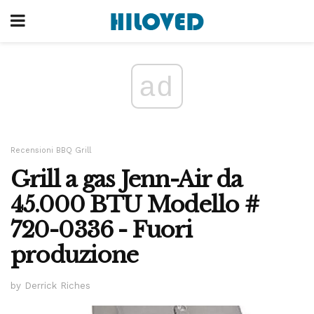
ad
Recensioni BBQ Grill
Grill a gas Jenn-Air da
45.000 BTU Modello #
720-0336 - Fuori
produzione
by Derrick Riches