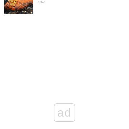
CENA
ad