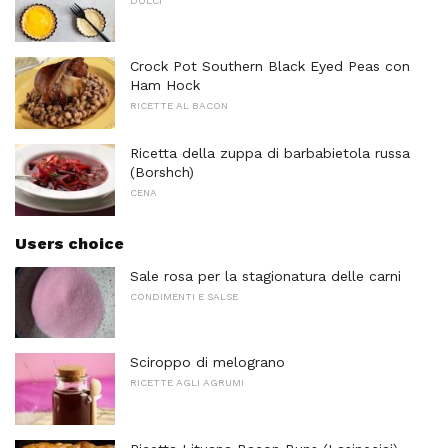
DOLCI
Crock Pot Southern Black Eyed Peas con
Ham Hock
RICETTE AL BACON
Ricetta della zuppa di barbabietola russa
(Borshch)
CENA
Users choice
Sale rosa per la stagionatura delle carni
CONDIMENTI E SALSE
Sciroppo di melograno
RICETTE AGLI AGRUMI