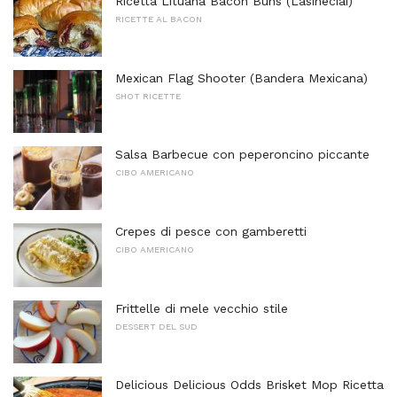
Ricetta Lituana Bacon Buns (Lasineciai)
RICETTE AL BACON
Mexican Flag Shooter (Bandera Mexicana)
SHOT RICETTE
Salsa Barbecue con peperoncino piccante
CIBO AMERICANO
Crepes di pesce con gamberetti
CIBO AMERICANO
Frittelle di mele vecchio stile
DESSERT DEL SUD
Delicious Delicious Odds Brisket Mop Ricetta