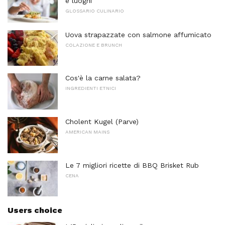
e luoghi
GLOSSARIO CULINARIO
Uova strapazzate con salmone affumicato
COLAZIONE E BRUNCH
Cos'è la carne salata?
INGREDIENTI ETNICI
Cholent Kugel (Parve)
AMERICAN MAINS
Le 7 migliori ricette di BBQ Brisket Rub
CENA
Users choice