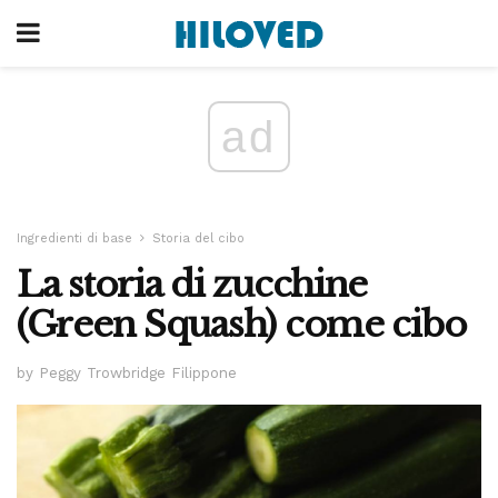
ad
Ingredienti di base
Storia del cibo
La storia di zucchine
(Green Squash) come cibo
by Peggy Trowbridge Filippone