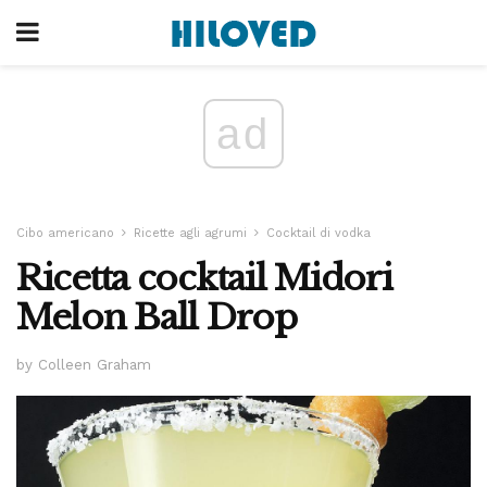
ad
Cibo americano
Ricette agli agrumi
Cocktail di vodka
Ricetta cocktail Midori
Melon Ball Drop
by Colleen Graham