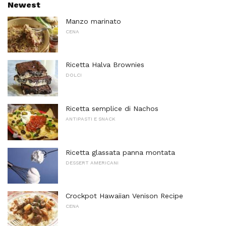
Newest
Manzo marinato
CENA
Ricetta Halva Brownies
DOLCI
Ricetta semplice di Nachos
ANTIPASTI E SNACK
Ricetta glassata panna montata
DESSERT AMERICANI
Crockpot Hawaiian Venison Recipe
CENA