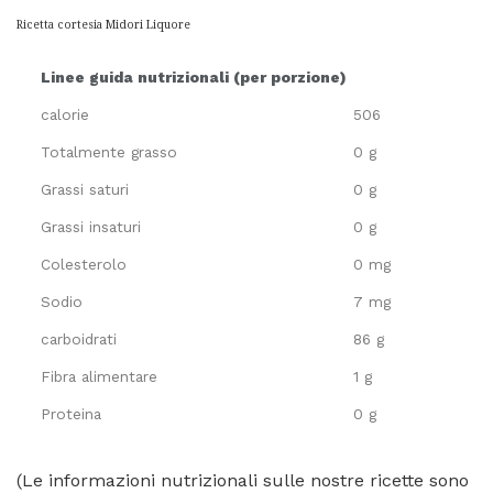
Ricetta cortesia Midori Liquore
Linee guida nutrizionali (per porzione)
calorie
506
Totalmente grasso
0 g
Grassi saturi
0 g
Grassi insaturi
0 g
Colesterolo
0 mg
Sodio
7 mg
carboidrati
86 g
Fibra alimentare
1 g
Proteina
0 g
(Le informazioni nutrizionali sulle nostre ricette sono