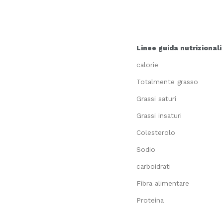
Linee guida nutrizionali
calorie
Totalmente grasso
Grassi saturi
Grassi insaturi
Colesterolo
Sodio
carboidrati
Fibra alimentare
Proteina