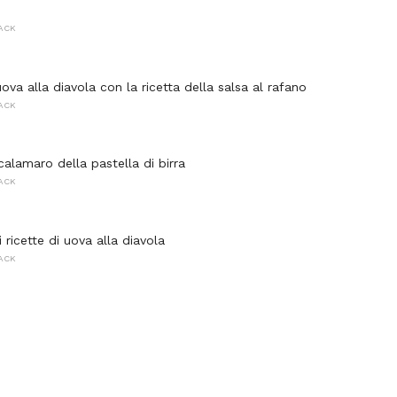
s
NACK
uova alla diavola con la ricetta della salsa al rafano
NACK
calamaro della pastella di birra
NACK
i ricette di uova alla diavola
NACK