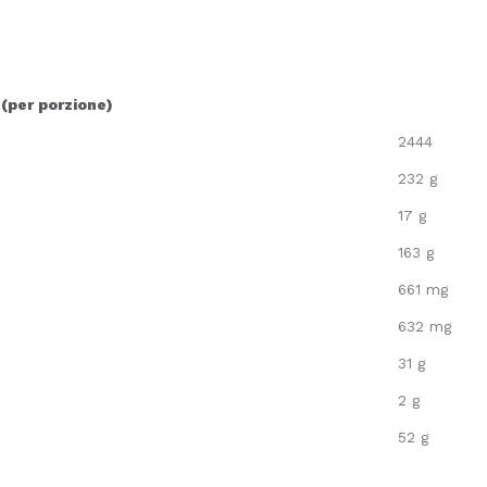
 (per porzione)
2444
232 g
17 g
163 g
661 mg
632 mg
31 g
2 g
52 g