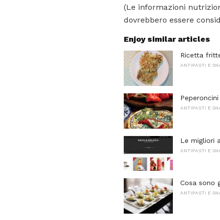
(Le informazioni nutrizion
dovrebbero essere conside
Enjoy similar articles
Ricetta frit
ANTIPASTI E S
Peperoncini
ANTIPASTI E S
Le migliori 
ANTIPASTI E S
Cosa sono g
ANTIPASTI E S