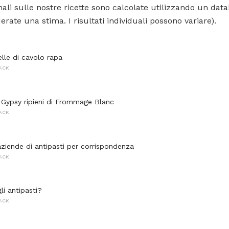
ali sulle nostre ricette sono calcolate utilizzando un data
rate una stima. I risultati individuali possono variare).
telle di cavolo rapa
NACK
 Gypsy ripieni di Frommage Blanc
NACK
aziende di antipasti per corrispondenza
NACK
li antipasti?
NACK