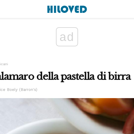
ad
icani
alamaro della pastella di birra
ice Boely (Barron's)