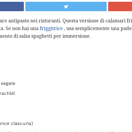
are antipasto nei ristoranti. Questa versione di calamari frit
ta. Se non hai una
friggitrice
, usa semplicemente una padel
mento di salsa spaghetti per immersione.
i segale
arachidi
2 once ciascuna)