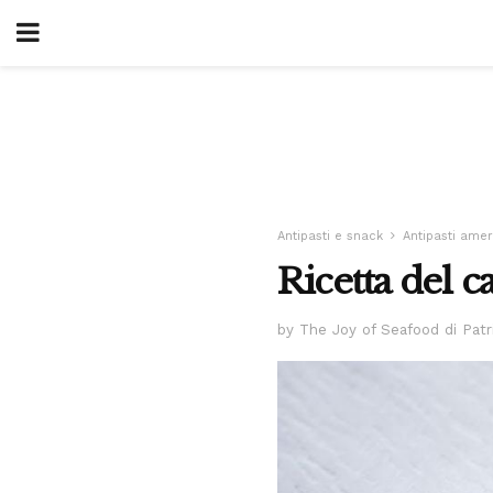
Antipasti e snack
Antipasti amer
Ricetta del c
by The Joy of Seafood di Patr