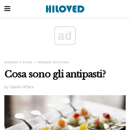
ad
Antipasti e snack
Antipasti americani
Cosa sono gli antipasti?
by Danilo Alfaro