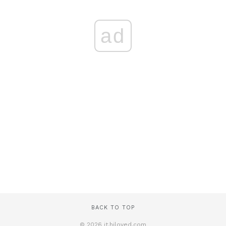
ad
BACK TO TOP
© 2026 it.hiloved.com