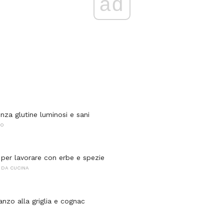
ad
senza glutine luminosi e sani
NO
 per lavorare con erbe e spezie
 DA CUCINA
nzo alla griglia e cognac