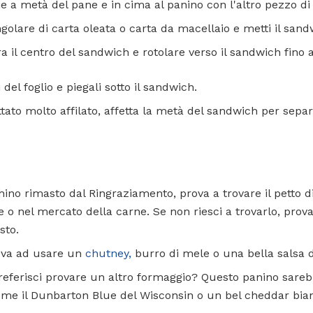
brie a metà del pane e in cima al panino con l'altro pezzo di
golare di carta oleata o carta da macellaio e metti il ​​sand
ra il centro del sandwich e rotolare verso il sandwich fin
i del foglio e piegali sotto il sandwich.
tato molto affilato, affetta la metà del sandwich per sepa
chino rimasto dal Ringraziamento, prova a trovare il petto d
 o nel mercato della carne. Se non riesci a trovarlo, prova
sto.
rova ad usare un
chutney,
burro di mele o una bella salsa 
 preferisci provare un altro formaggio? Questo panino sare
me il Dunbarton Blue del Wisconsin o un bel cheddar bianc