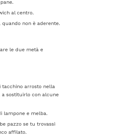
 pane.
wich al centro.
o a quando non è aderente.
rare le due metà e
i tacchino arrosto nella
 a sostituirlo con alcune
di lampone e melba.
bbe pazzo se tu trovassi
o affilato.