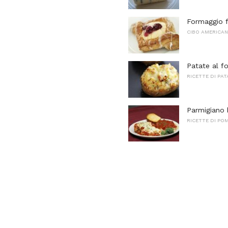
Formaggio f
CIBO AMERICA
Patate al fo
RICETTE DI PAT
Parmigiano 
RICETTE DI PO