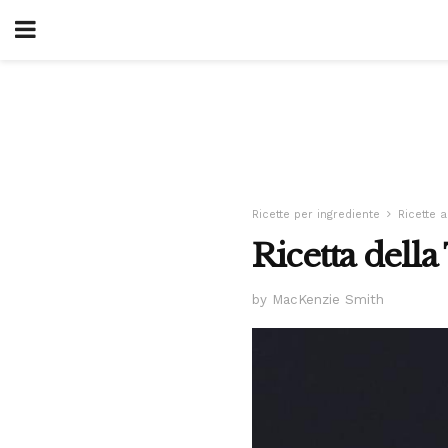
Ricette per ingrediente
Ricette 
Ricetta della
by MacKenzie Smith