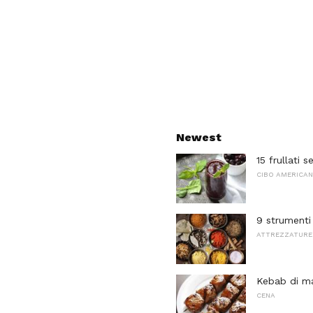
Newest
15 frullati 
CIBO AMERICA
9 strumenti
ATTREZZATURE
Kebab di ma
CENA