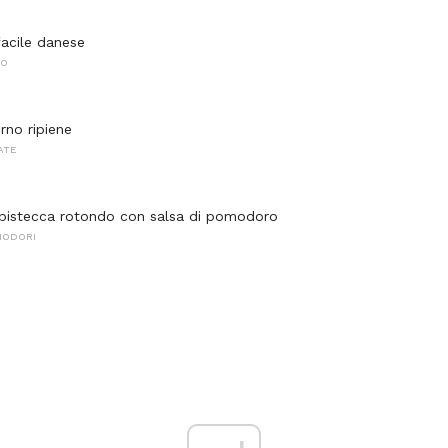
acile danese
NO
rno ripiene
ATE
bistecca rotondo con salsa di pomodoro
MODORI