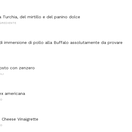
a Turchia, del mirtillo e del panino dolce
NGREDIENTE
 di immersione di pollo alla Buffalo assolutamente da provare
rosto con zenzero
ALI
ex americana
NO
e Cheese Vinaigrette
NO