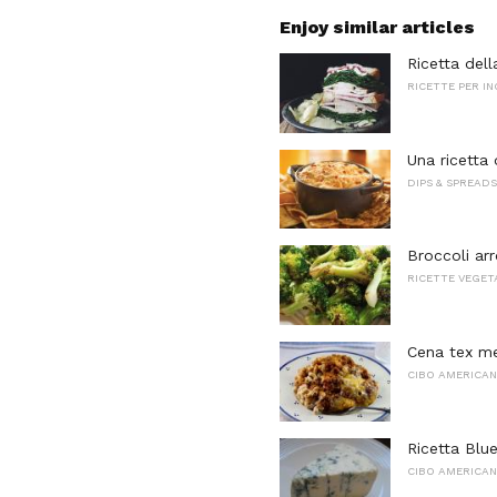
Enjoy similar articles
Ricetta dell
RICETTE PER I
Una ricetta
DIPS & SPREADS
Broccoli ar
RICETTE VEGET
Cena tex m
CIBO AMERICA
Ricetta Blu
CIBO AMERICA