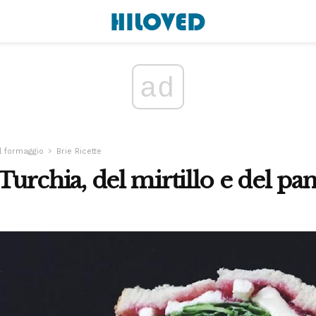
ad
al formaggio
Brie Ricette
 Turchia, del mirtillo e del pa