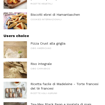
RICETTE VEGETALI
Biscotti ebrei di Hamantaschen
COOKIES INTERNAZIONALI
Users choice
Pizza Crust alla griglia
CIBO AMERICANO
Riso integrale
CIBO CARAIBICO
Ricetta facile di Madeleine - Torte francesi
del tè francesi
RICETTE AGLI AGRUMI
Tex-Mex Black Bean e insalata di mais