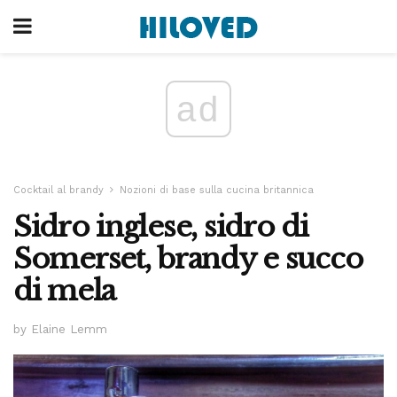
ad
Cocktail al brandy
Nozioni di base sulla cucina britannica
Sidro inglese, sidro di
Somerset, brandy e succo
di mela
by Elaine Lemm