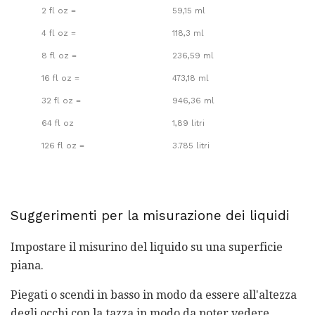
2 fl oz =
59,15 ml
4 fl oz =
118,3 ml
8 fl oz =
236,59 ml
16 fl oz =
473,18 ml
32 fl oz =
946,36 ml
64 fl oz
1,89 litri
126 fl oz =
3.785 litri
Suggerimenti per la misurazione dei liquidi
Impostare il misurino del liquido su una superficie
piana.
Piegati o scendi in basso in modo da essere all'altezza
degli occhi con la tazza in modo da poter vedere