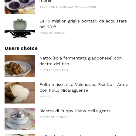
muffin
TECNICHE E CONSIGLI PER CUCINARE
Le 10 migliori griglie portatili da acquistare
nel 2018
COSA COMPRARE
Users choice
Natto (soia fermentata giapponese) con
ricetta del riso
RICETTE VEGETALI
Pollo e riso a La Valenciana Ricetta - Arroz
Con Pollo Nicaraguense
PRANZO
Ricetta di Puppy Chow della gente
ANTIPASTI E SNACK