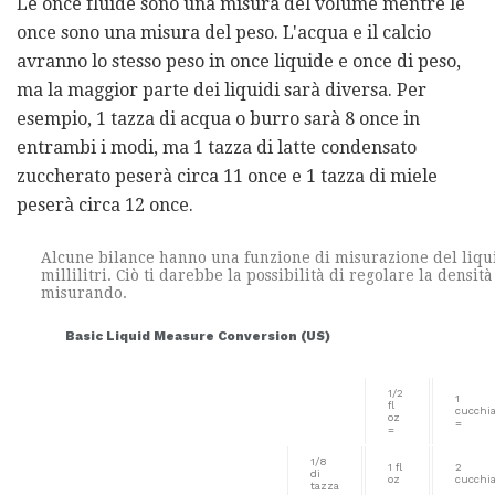
Le once fluide sono una misura del volume mentre le
once sono una misura del peso. L'acqua e il calcio
avranno lo stesso peso in once liquide e once di peso,
ma la maggior parte dei liquidi sarà diversa. Per
esempio, 1 tazza di acqua o burro sarà 8 once in
entrambi i modi, ma 1 tazza di latte condensato
zuccherato peserà circa 11 once e 1 tazza di miele
peserà circa 12 once.
Alcune bilance hanno una funzione di misurazione del liqu
millilitri. Ciò ti darebbe la possibilità di regolare la densità
misurando.
Basic Liquid Measure Conversion (US)
1/2
1
fl
cucchia
oz
=
=
1/8
1 fl
2
di
oz
cucchia
tazza