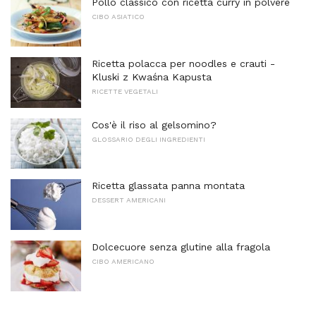
Pollo classico con ricetta curry in polvere
CIBO ASIATICO
Ricetta polacca per noodles e crauti -
Kluski z Kwaśna Kapusta
RICETTE VEGETALI
Cos'è il riso al gelsomino?
GLOSSARIO DEGLI INGREDIENTI
Ricetta glassata panna montata
DESSERT AMERICANI
Dolcecuore senza glutine alla fragola
CIBO AMERICANO