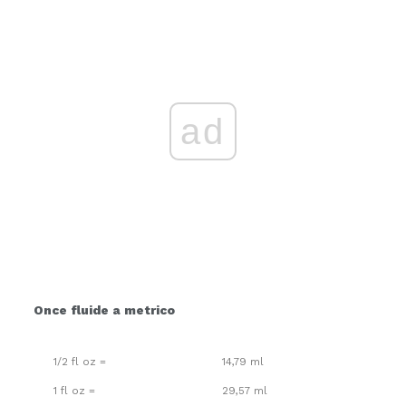
ad
Once fluide a metrico
1/2 fl oz =
14,79 ml
1 fl oz =
29,57 ml