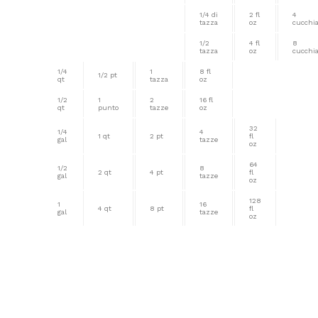
1/4 di
2 fl
4
tazza
oz
cucchia
1/2
4 fl
8
tazza
oz
cucchia
1/4
1
8 fl
1/2 pt
qt
tazza
oz
1/2
1
2
16 fl
qt
punto
tazze
oz
32
1/4
4
1 qt
2 pt
fl
gal
tazze
oz
64
1/2
8
2 qt
4 pt
fl
gal
tazze
oz
128
1
16
4 qt
8 pt
fl
gal
tazze
oz