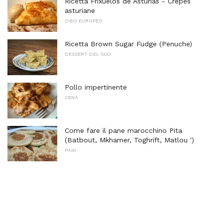
Ricetta Frixuelos de Asturias - Crepes
asturiane
CIBO EUROPEO
Ricetta Brown Sugar Fudge (Penuche)
DESSERT DEL SUD
Pollo impertinente
CENA
Come fare il pane marocchino Pita
(Batbout, Mkhamer, Toghrift, Matlou ')
PANI