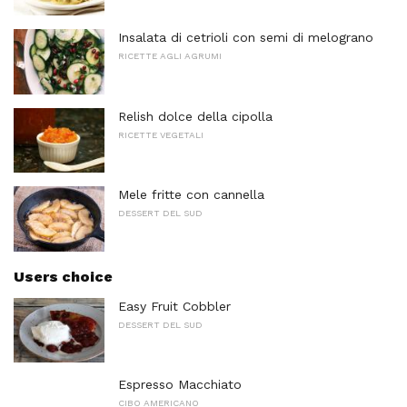
Insalata di cetrioli con semi di melograno
RICETTE AGLI AGRUMI
Relish dolce della cipolla
RICETTE VEGETALI
Mele fritte con cannella
DESSERT DEL SUD
Users choice
Easy Fruit Cobbler
DESSERT DEL SUD
Espresso Macchiato
CIBO AMERICANO