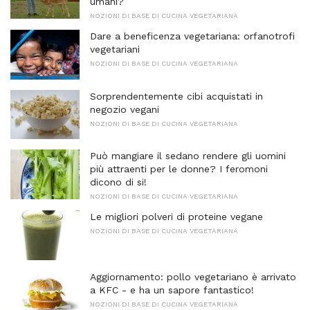
umani?
NOZIONI DI BASE DI CUCINA VEGETARIANA
Dare a beneficenza vegetariana: orfanotrofi
vegetariani
NOZIONI DI BASE DI CUCINA VEGETARIANA
Sorprendentemente cibi acquistati in
negozio vegani
NOZIONI DI BASE DI CUCINA VEGETARIANA
Può mangiare il sedano rendere gli uomini
più attraenti per le donne? I feromoni
dicono di si!
NOZIONI DI BASE DI CUCINA VEGETARIANA
Le migliori polveri di proteine ​​vegane
NOZIONI DI BASE DI CUCINA VEGETARIANA
Aggiornamento: pollo vegetariano è arrivato
a KFC - e ha un sapore fantastico!
NOZIONI DI BASE DI CUCINA VEGETARIANA