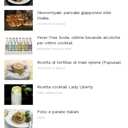
Okonomiyaki: pancake giapponesi stile
Osaka
ANTIPASTI E SNACK
Fever-Tree Soda: ottime bevande alcoliche
per ottimi cocktail
BEVANDE ANALCOLICHE
Ricetta di tortillas di mais ripiene (Pupusas)
ANTIPASTI E SNACK
Ricetta cocktail Lady Liberty
CIBO AMERICANO
Pollo e patate italiani
CENA