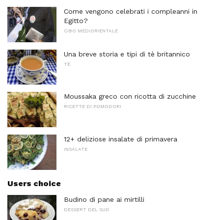
Come vengono celebrati i compleanni in
Egitto?
CIBO MEDIORIENTALE
Una breve storia e tipi di tè britannico
TÈ
Moussaka greco con ricotta di zucchine
RICETTE DI POMODORI
12+ deliziose insalate di primavera
INSALATE
Users choice
Budino di pane ai mirtilli
DESSERT DEL SUD