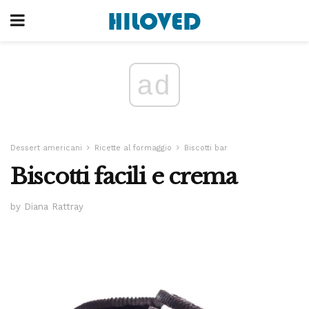
ad
Dessert americani
Ricette al formaggio
Biscotti bar
Biscotti facili e crema
by Diana Rattray