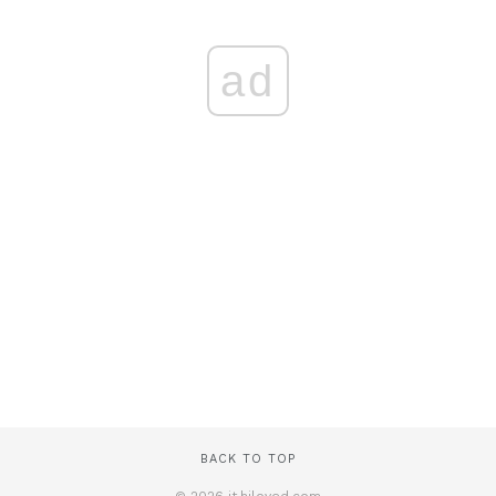
ad
BACK TO TOP
© 2026 it.hiloved.com