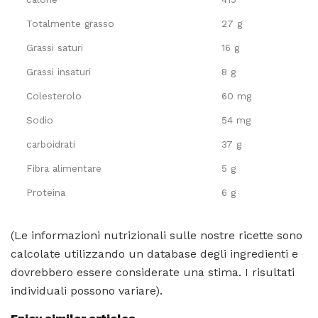
Totalmente grasso
27 g
Grassi saturi
16 g
Grassi insaturi
8 g
Colesterolo
60 mg
Sodio
54 mg
carboidrati
37 g
Fibra alimentare
5 g
Proteina
6 g
(Le informazioni nutrizionali sulle nostre ricette sono
calcolate utilizzando un database degli ingredienti e
dovrebbero essere considerate una stima. I risultati
individuali possono variare).