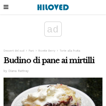
ad
Dessert del sud
Pani
Ricette Berry
Torte alla frutta
Budino di pane ai mirtilli
by Diana Rattray