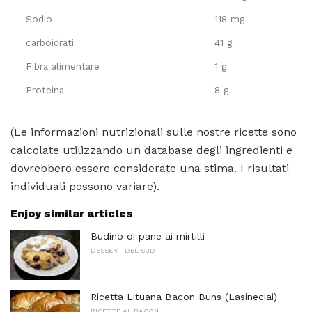
Sodio
118 mg
carboidrati
41 g
Fibra alimentare
1 g
Proteina
8 g
(Le informazioni nutrizionali sulle nostre ricette sono
calcolate utilizzando un database degli ingredienti e
dovrebbero essere considerate una stima. I risultati
individuali possono variare).
Enjoy similar articles
Budino di pane ai mirtilli
DESSERT DEL SUD
Ricetta Lituana Bacon Buns (Lasineciai)
RICETTE AL BACON