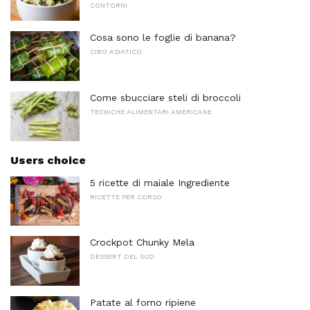
CONTORNI
Cosa sono le foglie di banana?
CIBO ASIATICO
Come sbucciare steli di broccoli
TECNICHE ALIMENTARI AMERICANE
Users choice
5 ricette di maiale Ingrediente
RICETTE PER CORSO
Crockpot Chunky Mela
DESSERT DEL SUD
Patate al forno ripiene