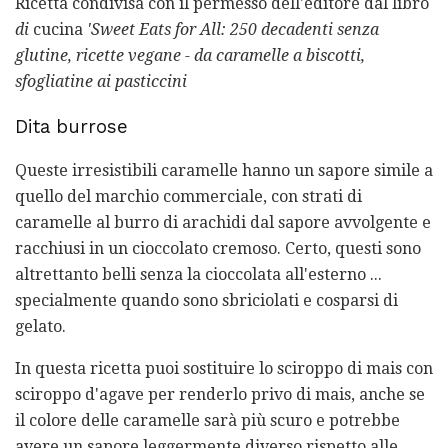
Ricetta condivisa con il permesso dell'editore dal libro
di
cucina
'Sweet Eats for All: 250 decadenti senza
glutine, ricette vegane - da caramelle a biscotti,
sfogliatine ai pasticcini
Dita burrose
Queste irresistibili caramelle hanno un sapore simile a
quello del marchio commerciale, con strati di
caramelle al burro di arachidi dal sapore avvolgente e
racchiusi in un cioccolato cremoso. Certo, questi sono
altrettanto belli senza la cioccolata all'esterno ...
specialmente quando sono sbriciolati e cosparsi di
gelato.
In questa ricetta puoi sostituire lo sciroppo di mais con
sciroppo d'agave per renderlo privo di mais, anche se
il colore delle caramelle sarà più scuro e potrebbe
avere un sapore leggermente diverso rispetto alle