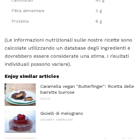
carboidrati
43 g
Fibra alimentare
2 g
Proteina
8 g
(Le informazioni nutrizionali sulle nostre ricette sono
calcolate utilizzando un database degli ingredienti e
dovrebbero essere considerate una stima. I risultati
individuali possono variare).
Enjoy similar articles
Caramella vegan "Butterfinger": Ricetta delle
barrette burrose
DOLCI
Gioielli di melograno
DESSERT AMERICANI