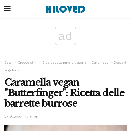
ad
Dolci
Cioccolatini
Cibo vegetariano e vegano
Caramella
Dessert
vegetariani
Caramella vegan
"Butterfinger": Ricetta delle
barrette burrose
by Allyson Kramer