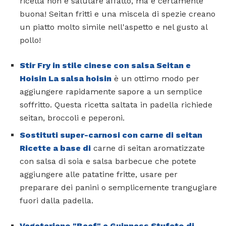
ricetta non è salutare affatto, ma è certamente
buona! Seitan fritti e una miscela di spezie creano
un piatto molto simile nell'aspetto e nel gusto al
pollo!
Stir Fry in stile cinese con salsa Seitan e
Hoisin La salsa hoisin
è un ottimo modo per
aggiungere rapidamente sapore a un semplice
soffritto. Questa ricetta saltata in padella richiede
seitan, broccoli e peperoni.
Sostituti super-carnosi con carne di seitan
Ricette a base di
carne di seitan aromatizzate
con salsa di soia e salsa barbecue che potete
aggiungere alle patatine fritte, usare per
preparare dei panini o semplicemente trangugiare
fuori dalla padella.
Vegetariano "Beef" e Guinness Stufato di