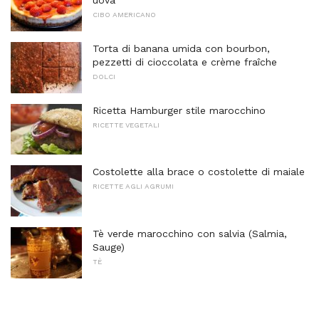
uova
CIBO AMERICANO
Torta di banana umida con bourbon,
pezzetti di cioccolata e crème fraîche
DOLCI
Ricetta Hamburger stile marocchino
RICETTE VEGETALI
Costolette alla brace o costolette di maiale
RICETTE AGLI AGRUMI
Tè verde marocchino con salvia (Salmia,
Sauge)
TÈ