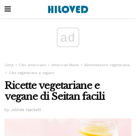
ad
Cena
Cibo americano
American Mains
Alimentazione vegetariana
Cibo vegetariano e vegano
Ricette vegetariane e
vegane di Seitan facili
by Jolinda Hackett