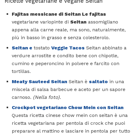
Ricette vegetariane e vegane Seitan
Fajitas messicane di Seitan Le fajitas
vegetariane variopinte di
Seitan
assomigliano
appena alla carne reale, ma sono, naturalmente,
più in basso in grasso e senza colesterolo.
Seitan e
tostato
Veggie Tacos
Seitan abbinato a
verdure arrostite e condito bene con chipotle,
cumino e peperoncino in polvere e farcito con
tortillas.
Meaty Sauteed Seitan
Seitan è
saltato
in una
miscela di salsa barbecue e aceto per un sapore
carnoso.
(Nella foto).
Crockpot vegetariano Chow Mein con Seitan
Questa ricetta cinese chow mein con seitan è una
ricetta vegetariana per pentola di crock che puoi
preparare al mattino e lasciare in pentola per tutto