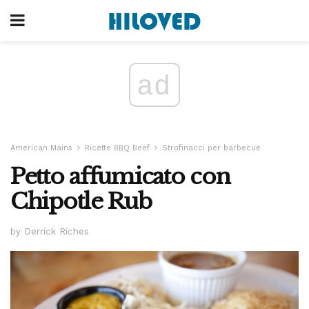
ad
American Mains
Ricette BBQ Beef
Strofinacci per barbecue
Petto affumicato con
Chipotle Rub
by Derrick Riches