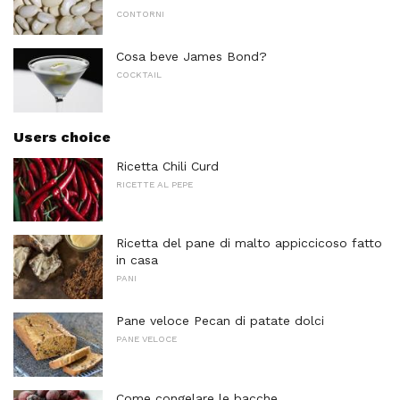
CONTORNI
Cosa beve James Bond?
COCKTAIL
Users choice
Ricetta Chili Curd
RICETTE AL PEPE
Ricetta del pane di malto appiccicoso fatto
in casa
PANI
Pane veloce Pecan di patate dolci
PANE VELOCE
Come congelare le bacche