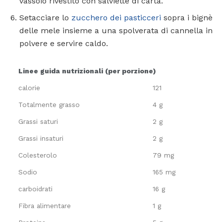
vassoio rivestito con salviette di carta.
Setacciare lo
zucchero dei pasticceri
sopra i bignè
delle mele insieme a una spolverata di cannella in
polvere e servire caldo.
Linee guida nutrizionali (per porzione)
calorie
121
Totalmente grasso
4 g
Grassi saturi
2 g
Grassi insaturi
2 g
Colesterolo
79 mg
Sodio
165 mg
carboidrati
16 g
Fibra alimentare
1 g