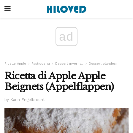
ad
Ricette Apple
Pasticceria
Dessert invernali
Dessert olandesi
Ricetta di Apple Apple
Beignets (Appelflappen)
by Karin Engelbrecht