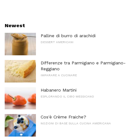
Newest
Palline di burro di arachidi
DESSERT AMERICANI
Differenze tra Parmigiano e Parmigiano-
Reggiano
IMPARARE A CUCINARE
Habanero Martini
ESPLORANDO IL CIBO MESSICANO
Cos'è Crème Fraiche?
NOZIONI DI BASE SULLA CUCINA AMERICANA