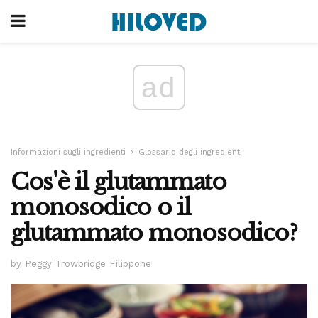
ad
Informazioni sugli ingredienti
Glossario degli ingredienti
Cos'è il glutammato
monosodico o il
glutammato monosodico?
by Peggy Trowbridge Filippone