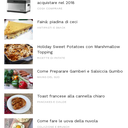
acquistare nel 2018
COSA COMPRARE
Fainá: piadina di ceci
ANTIPASTI E SNACK
Holiday Sweet Potatoes con Marshmallow
Topping
RICETTE DI PATATE
Come Preparare Gamberi e Salsiccia Gumbo
MAINS DEL SUD
Toast francese alla cannella chiaro
PANCAKES E CIALDE
Come fare le uova della nuvola
COLAZIONE E BRUNCH