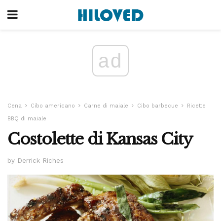
ad
Cena
Cibo americano
Carne di maiale
Cibo barbecue
Ricette
BBQ di maiale
Costolette di Kansas City
by Derrick Riches