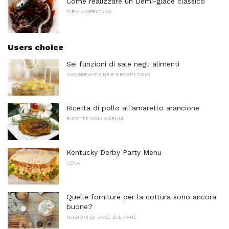
Come realizzare un Demi-glace classico
CIBO AMERICANO
Users choice
Sei funzioni di sale negli alimenti
CONSERVAZIONE E DECAPAGGIO
Ricetta di pollo all'amaretto arancione
RICETTE AGLI AGRUMI
Kentucky Derby Party Menu
CENA
Quelle forniture per la cottura sono ancora
buone?
NOZIONI DI BASE SUL PANE