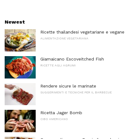
Newest
Ricette thailandesi vegetariane e vegane
ALIMENTAZIONE VEGETARIANA
Giamaicano Escoveitched Fish
RICETTE AGLI AGRUMI
Rendere sicure le marinate
SUGGERIMENTI E TECNICHE PER IL BARBECUE
Ricetta Jager Bomb
CIBO AMERICANO