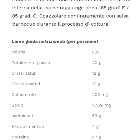
interna della carne raggiunge circa 185 gradi F /
85 gradi C. Spazzolare continuamente con salsa
barbecue durante il processo di cottura.
Linee guida nutrizionali (per porzione)
calorie
828
Totalmente grasso
40 g
Grassi saturi
12 g
Grassi insaturi
19 g
Colesterolo
203 mg
Sodio
1.759 mg
carboidrati
53 g
Fibra alimentare
4 g
Proteina
67 g