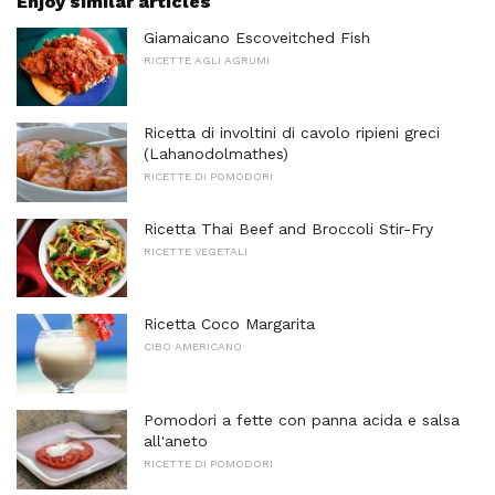
Enjoy similar articles
Giamaicano Escoveitched Fish
RICETTE AGLI AGRUMI
Ricetta di involtini di cavolo ripieni greci
(Lahanodolmathes)
RICETTE DI POMODORI
Ricetta Thai Beef and Broccoli Stir-Fry
RICETTE VEGETALI
Ricetta Coco Margarita
CIBO AMERICANO
Pomodori a fette con panna acida e salsa
all'aneto
RICETTE DI POMODORI