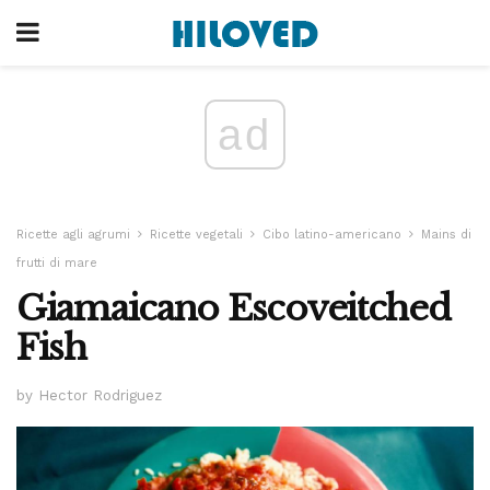
ad
Ricette agli agrumi
Ricette vegetali
Cibo latino-americano
Mains di
frutti di mare
Giamaicano Escoveitched
Fish
by Hector Rodriguez