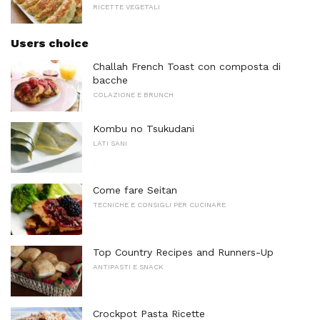
RICETTE VEGETALI
Users choice
Challah French Toast con composta di
bacche
COLAZIONE E BRUNCH
Kombu no Tsukudani
LATI SANI
Come fare Seitan
TECNICHE E CONSIGLI PER CUCINARE
Top Country Recipes and Runners-Up
ANTIPASTI E SNACK
Crockpot Pasta Ricette