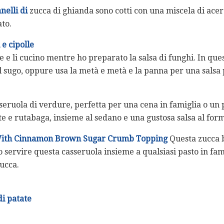
nelli di
zucca di ghianda sono cotti con una miscela di ace
to.
 e cipolle
de e li cucino mentre ho preparato la salsa di funghi. In que
l sugo, oppure usa la metà e metà e la panna per una salsa p
seruola di verdure, perfetta per una cena in famiglia o un p
te e rutabaga, insieme al sedano e una gustosa salsa al for
With Cinnamon Brown Sugar Crumb Topping
Questa zucca b
o servire questa casseruola insieme a qualsiasi pasto in fam
zucca.
di patate