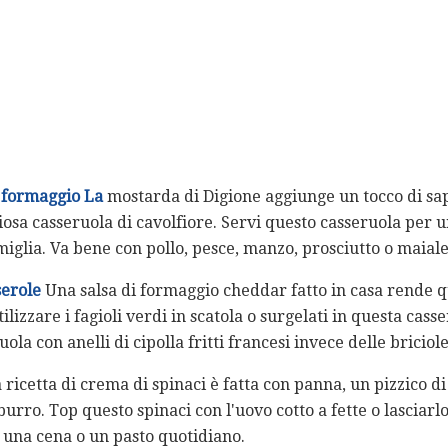
l formaggio La
mostarda di Digione aggiunge un tocco di sapo
iosa casseruola di cavolfiore. Servi questo casseruola per 
miglia. Va bene con pollo, pesce, manzo, prosciutto o maiale
erole
Una salsa di formaggio cheddar fatto in casa rende qu
lizzare i fagioli verdi in scatola o surgelati in questa casse
la con anelli di cipolla fritti francesi invece delle bricio
icetta di crema di spinaci è fatta con panna, un pizzico di
 burro. Top questo spinaci con l'uovo cotto a fette o lascia
 una cena o un pasto quotidiano.