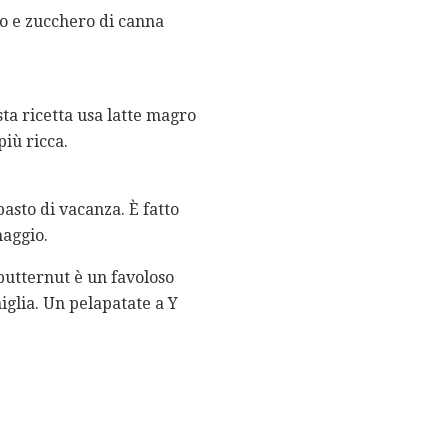
ro e zucchero di canna
sta ricetta usa latte magro
iù ricca.
asto di vacanza. È fatto
maggio.
utternut è un favoloso
iglia. Un pelapatate a Y