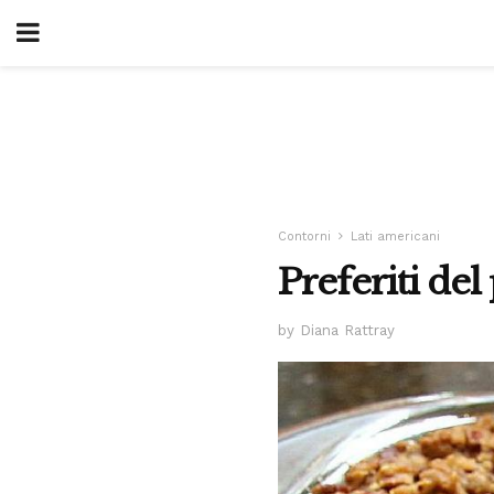
Contorni
Lati americani
Preferiti del 
by Diana Rattray