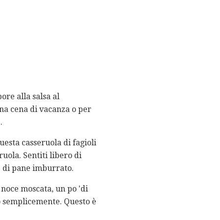
re alla salsa al
una cena di vacanza o per
.
esta casseruola di fagioli
ruola. Sentiti libero di
le di pane imburrato.
 noce moscata, un po 'di
rlo semplicemente. Questo è