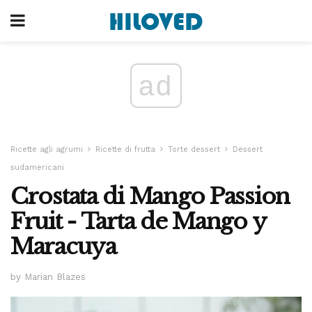
ad
Ricette agli agrumi
Ricette di frutta
Torte dessert
Dessert
sudamericani
Crostata di Mango Passion
Fruit - Tarta de Mango y
Maracuya
by Marian Blazes