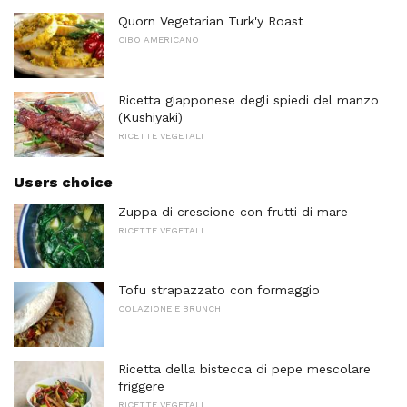
Quorn Vegetarian Turk'y Roast
CIBO AMERICANO
Ricetta giapponese degli spiedi del manzo
(Kushiyaki)
RICETTE VEGETALI
Users choice
Zuppa di crescione con frutti di mare
RICETTE VEGETALI
Tofu strapazzato con formaggio
COLAZIONE E BRUNCH
Ricetta della bistecca di pepe mescolare
friggere
RICETTE VEGETALI