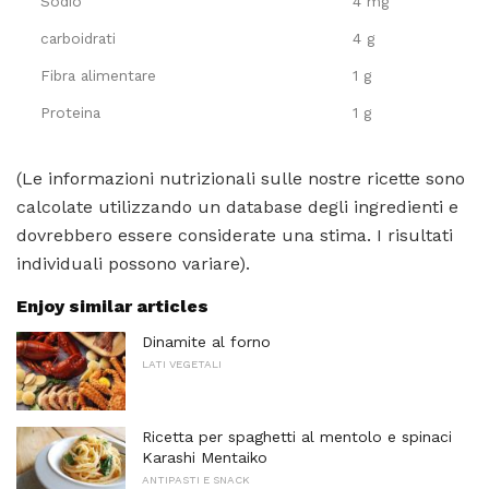
Sodio
4 mg
carboidrati
4 g
Fibra alimentare
1 g
Proteina
1 g
(Le informazioni nutrizionali sulle nostre ricette sono
calcolate utilizzando un database degli ingredienti e
dovrebbero essere considerate una stima. I risultati
individuali possono variare).
Enjoy similar articles
Dinamite al forno
LATI VEGETALI
Ricetta per spaghetti al mentolo e spinaci
Karashi Mentaiko
ANTIPASTI E SNACK