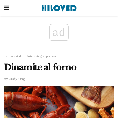
ad
Lati vegetali
Antipasti giapponesi
Dinamite al forno
by Judy Ung