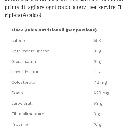
prima di tagliare ogni rotolo a terzi per servire. Il
ripieno è caldo!
Linee guida nutrizionali (per porzione)
calorie
553
Totalmente grasso
31 g
Grassi saturi
16 g
Grassi insaturi
11 g
Colesterolo
72 mg
Sodio
629 mg
carboidrati
53 g
Fibra alimentare
3 g
Proteina
16 g