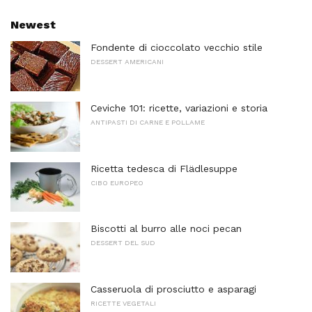
Newest
Fondente di cioccolato vecchio stile
DESSERT AMERICANI
Ceviche 101: ricette, variazioni e storia
ANTIPASTI DI CARNE E POLLAME
Ricetta tedesca di Flädlesuppe
CIBO EUROPEO
Biscotti al burro alle noci pecan
DESSERT DEL SUD
Casseruola di prosciutto e asparagi
RICETTE VEGETALI