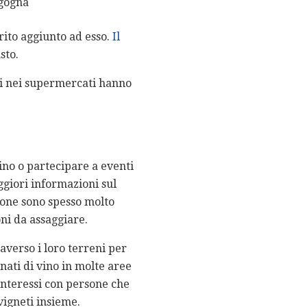
gogna
irito aggiunto ad esso.
Il
sto.
vi nei supermercati hanno
vino o partecipare a eventi
ggiori informazioni sul
rsone sono spesso molto
oni da assaggiare.
raverso i loro terreni per
onati di vino in molte aree
 interessi con persone che
vigneti insieme.