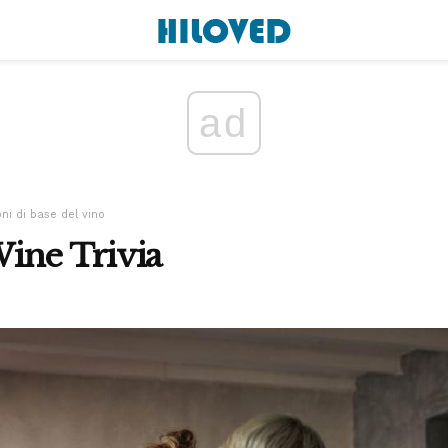
ad
ni di base del vino
ine Trivia