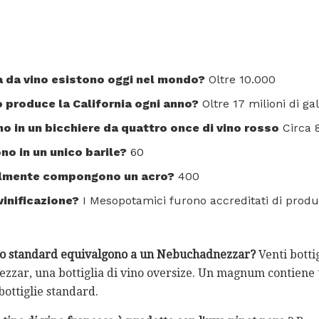
a da vino esistono oggi nel mondo?
Oltre 10.000
no produce la California ogni anno?
Oltre 17 milioni di gal
no in un bicchiere da quattro once di vino rosso
Circa 8
ono in un unico barile?
60
almente compongono un acro?
400
vinificazione?
I Mesopotamici furono accreditati di produr
ino standard equivalgono a un Nebuchadnezzar?
Venti botti
zzar, una bottiglia di vino oversize. Un magnum contiene 
 bottiglie standard.