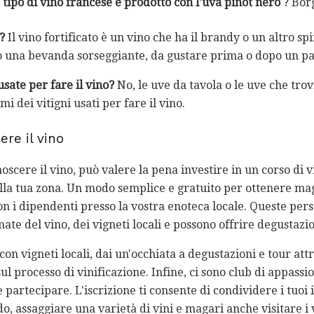
tipo di vino francese è prodotto con l'uva pinot nero
? Bor
o?
Il vino fortificato è un vino che ha il brandy o un altro sp
o una bevanda sorseggiante, da gustare prima o dopo un pa
sate per fare il vino?
No, le uve da tavola o le uve che tro
emi dei vitigni usati per fare il vino.
ere il vino
oscere il vino, può valere la pena investire in un corso di 
ella tua zona. Un modo semplice e gratuito per ottenere ma
con i dipendenti presso la vostra enoteca locale. Queste pe
te del vino, dei vigneti locali e possono offrire degustazi
con vigneti locali, dai un'occhiata a degustazioni e tour att
sul processo di vinificazione. Infine, ci sono club di appassi
e partecipare. L'iscrizione ti consente di condividere i tuoi
o, assaggiare una varietà di vini e magari anche visitare i 