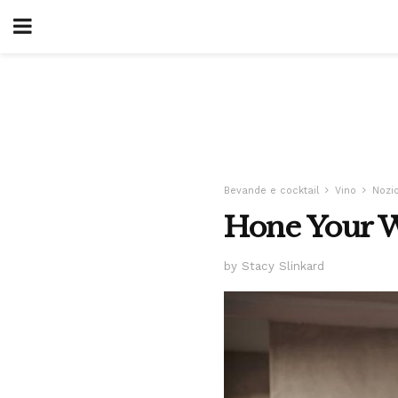
Bevande e cocktail
Vino
Nozio
Hone Your W
by Stacy Slinkard