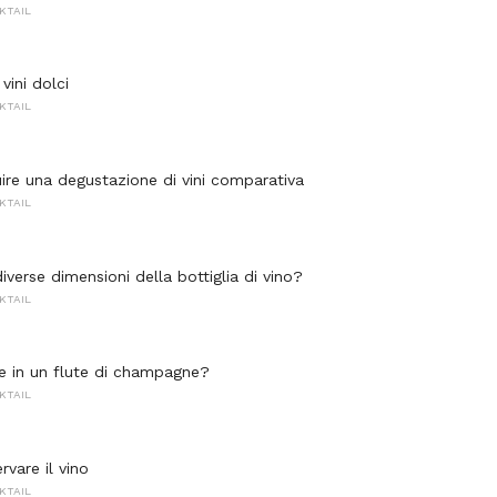
KTAIL
vini dolci
KTAIL
re una degustazione di vini comparativa
KTAIL
iverse dimensioni della bottiglia di vino?
KTAIL
 in un flute di champagne?
KTAIL
vare il vino
KTAIL