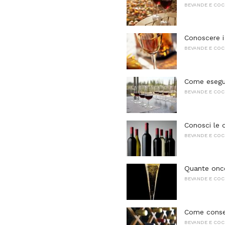
BEVANDE E COC
Conoscere i 
BEVANDE E COC
Come esegui
BEVANDE E COC
Conosci le d
BEVANDE E COC
Quante once
BEVANDE E COC
Come conser
BEVANDE E COC