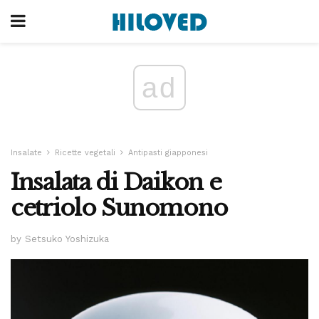
ad
Insalate
Ricette vegetali
Antipasti giapponesi
Insalata di Daikon e
cetriolo Sunomono
by Setsuko Yoshizuka