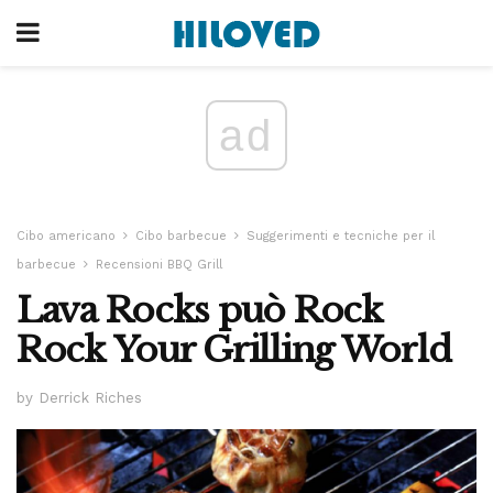
ad
Cibo americano
Cibo barbecue
Suggerimenti e tecniche per il
barbecue
Recensioni BBQ Grill
Lava Rocks può Rock
Rock Your Grilling World
by Derrick Riches