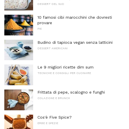
DESSERT DEL SUD
10 famosi cibi marocchini che dovresti
provare
PIE
Budino di tapioca vegan senza latticini
DESSERT AMERICANI
Le 9 migliori ricette dim sum
TECNICHE E CONSIGLI PER CUCINARE
Frittata di pepe, scalogno e funghi
COLAZIONE E BRUNCH
Cos'è Five Spice?
ERBE E SPEZIE