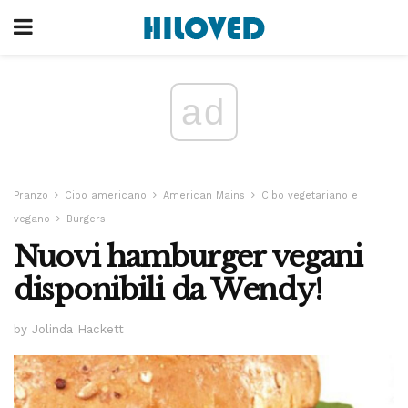
ad
Pranzo
Cibo americano
American Mains
Cibo vegetariano e
vegano
Burgers
Nuovi hamburger vegani
disponibili da Wendy!
by Jolinda Hackett