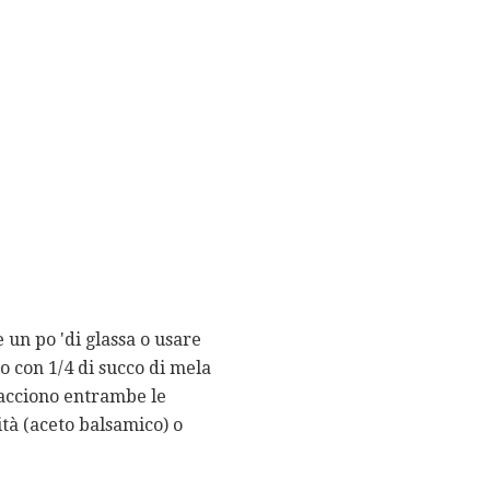
 un po 'di glassa o usare
o con 1/4 di succo di mela
iacciono entrambe le
ità (aceto balsamico) o