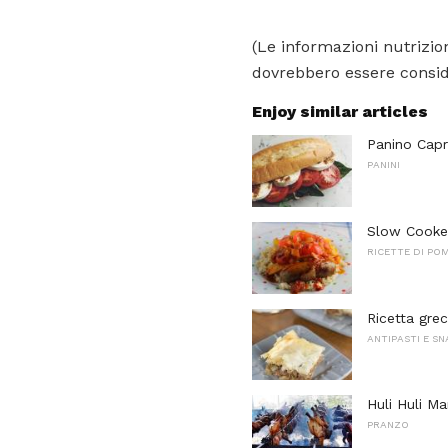
(Le informazioni nutrizion
dovrebbero essere conside
Enjoy similar articles
Panino Capr
PANINI
Slow Cooke
RICETTE DI PO
Ricetta grec
ANTIPASTI E S
Huli Huli Ma
PRANZO