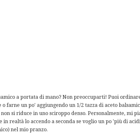
alsamico a portata di mano? Non preoccuparti! Puoi ordinare
 o farne un po' aggiungendo un 1/2 tazza di aceto balsamic
é non si riduce in uno sciroppo denso. Personalmente, mi p
e in realtà lo accendo a seconda se voglio un po 'più di acid
mico) nel mio pranzo.