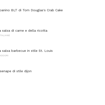
 panino BLT di Tom Douglas's Crab Cake
a salsa di carne e della ricotta
ITALIANE
a salsa barbecue in stile St. Louis
MODORI
 senape di stile dijon