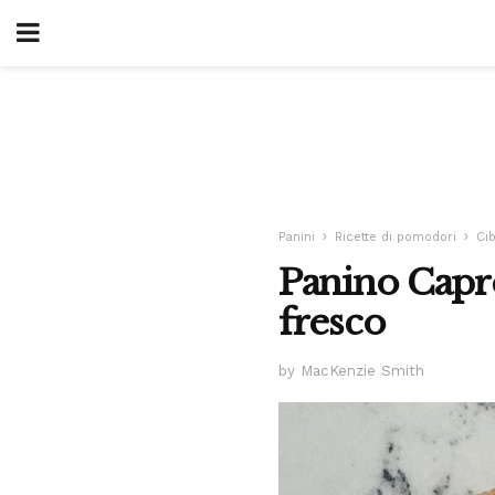
Panini
Ricette di pomodori
Cib
Panino Capr
fresco
by MacKenzie Smith