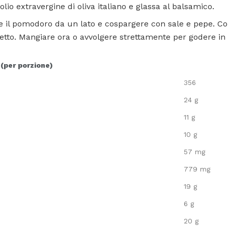
olio extravergine di oliva italiano e glassa al balsamico.
o e il pomodoro da un lato e cospargere con sale e pepe. 
etto. Mangiare ora o avvolgere strettamente per godere in 
 (per porzione)
356
24 g
11 g
10 g
57 mg
779 mg
19 g
6 g
20 g