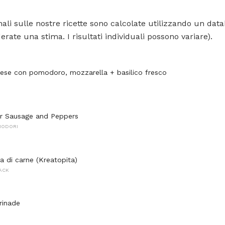
ali sulle nostre ricette sono calcolate utilizzando un data
rate una stima. I risultati individuali possono variare).
ese con pomodoro, mozzarella + basilico fresco
r Sausage and Peppers
MODORI
a di carne (Kreatopita)
NACK
rinade