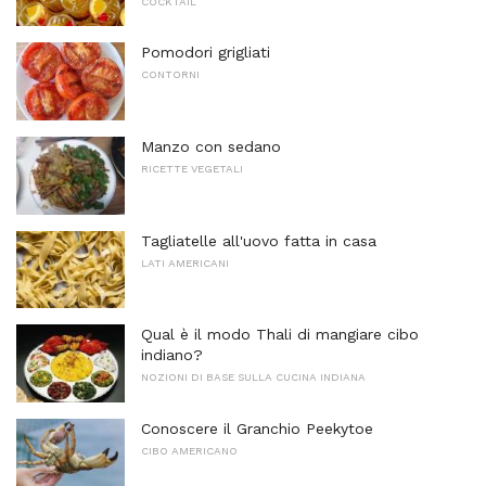
COCKTAIL
Pomodori grigliati
CONTORNI
Manzo con sedano
RICETTE VEGETALI
Tagliatelle all'uovo fatta in casa
LATI AMERICANI
Qual è il modo Thali di mangiare cibo
indiano?
NOZIONI DI BASE SULLA CUCINA INDIANA
Conoscere il Granchio Peekytoe
CIBO AMERICANO