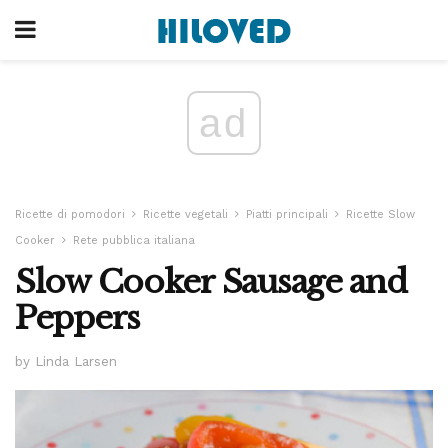
ad
Ricette di pomodori
Ricette vegetali
Piatti principali
Ricette Slow
Cooker
Rete pubblica italiana
Slow Cooker Sausage and
Peppers
by Linda Larsen